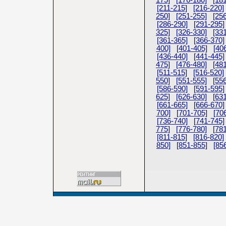
175]
[176-180]
[18
[211-215]
[216-220]
250]
[251-255]
[25
[286-290]
[291-295]
325]
[326-330]
[33
[361-365]
[366-370]
400]
[401-405]
[40
[436-440]
[441-445]
475]
[476-480]
[48
[511-515]
[516-520]
550]
[551-555]
[55
[586-590]
[591-595]
625]
[626-630]
[63
[661-665]
[666-670]
700]
[701-705]
[70
[736-740]
[741-745]
775]
[776-780]
[78
[811-815]
[816-820]
850]
[851-855]
[85