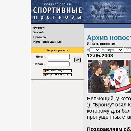
Футбол
Хоккей
Архив новос
Правила
Изменение данных
Искать новости:
с
Вход в прогноз:
12.05.2003
Логин:
Пароль:
Непьющий, у кото
:). "Бронзу" взял
которому для бол
пропущенных ста
Поздравляем сб.