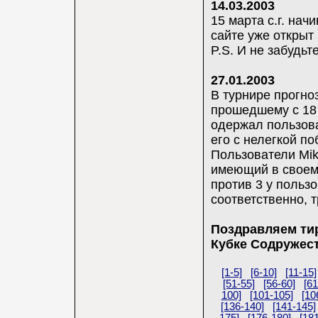
14.03.2003
15 марта с.г. на
сайте уже открыт
P.S. И не забудьт
27.01.2003
В турнире прогн
прошедшему с 18 я
одержал пользов
его с нелегкой по
Пользователи Mike
имеющий в своем 
против 3 у пользов
соответственно, т
Поздравляем ти
Кубке Содружест
[1-5]
[6-10]
[11-15]
[51-55]
[56-60]
[61
100]
[101-105]
[10
[136-140]
[141-145]