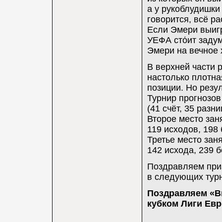
а у рукоблудишки
говорится, всё р
Если Эмери выигр
УЕФА сто́ит задум
Эмери на вечное 
В верхней части 
настолько плотна
позиции. Но резу
Турнир прогнозов
(41 счёт, 35 разн
Второе место заня
119 исходов, 198 
Третье место заня
142 исхода, 239 б
Поздравляем приз
в следующих турн
Поздравляем «В
кубком Лиги Ев