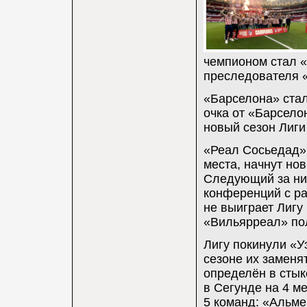
чемпионом стал 
преследователя «
«Барселона» стала
очка от «Барсело
новый сезон Лиги
«Реал Сосьедад» 
места, начнут но
Следующий за ни
конференций с ра
не выиграет Лигу
«Вильярреал» пол
Лигу покинули «У
сезоне их заменя
определён в стык
в Сегунде на 4 м
5 команд: «Альме