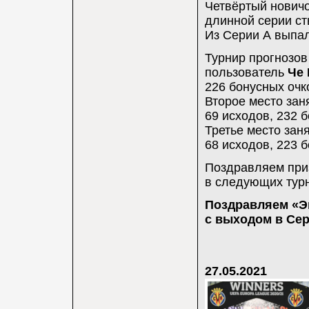
Четвёртый новичо
длинной серии ст
Из Серии A выпал
Турнир прогнозо
пользователь
Че 
226 бонусных очко
Второе место заня
69 исходов, 232 б
Третье место заня
68 исходов, 223 б
Поздравляем приз
в следующих турн
Поздравляем «Э
с выходом в Сер
27.05.2021