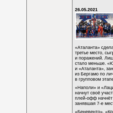
26.05.2021
«Аталанта» сдела
третье место, сыг
и поражений. Лиш
стало меньше. «Ю
и «Аталанта», за
из Бергамо по ли
в групповом этап
«Наполи» и «Лацио
начнут своё участ
плей-офф начнёт 
занявшая 7-е мес
«Беневенто», «Кр