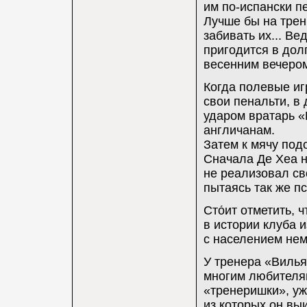
им по-испански п
Лучше бы на трен
забивать их... Ве
пригодится в дол
весенним вечеро
Когда полевые иг
свои пенальти, в
ударом вратарь «
англичанам.
Затем к мячу подо
Сначала Де Хеа н
не реализовал св
пытаясь так же п
Сто́ит отметить,
в истории клуба 
с населением нем
У тренера «Вилья
многим любителям
«тренеришки», уж
из которых он выи