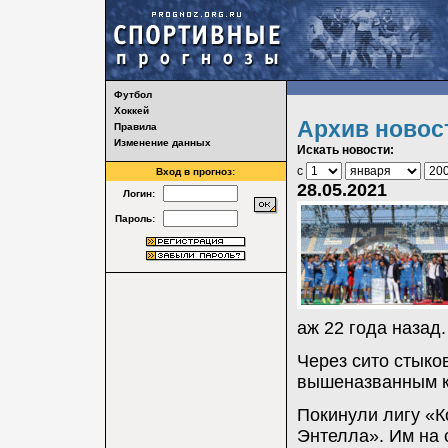
Футбол
Хоккей
Архив новос
Правила
Изменение данных
Искать новости:
с
Вход в прогноз:
28.05.2021
Логин:
Пароль:
аж 22 года назад.
Через сито стыко
вышеназванным к
Покинули лигу «К
Энтелла». Им на 