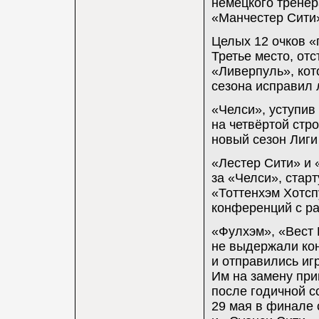
немецкого тренер
«Манчестер Сити» 
Целых 12 очков 
Третье место, отс
«Ливерпуль», ко
сезона исправил 
«Челси», уступив
на четвёртой стр
новый сезон Лиги
«Лестер Сити» и
за «Челси», стар
«Тоттенхэм Хотсп
конференций с р
«Фулхэм», «Вест
не выдержали кон
и отправились иг
Им на замену пр
после годичной с
29 мая в финале