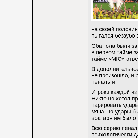
на своей половин
пытался беззубо 
Оба гола были з
в первом тайме з
тайме «МЮ» ответ
В дополнительное 
не произошло, и 
пенальти.
Игроки каждой из 
Никто не хотел пр
парировать удары
мяча, но удары б
вратаря им было 
Всю серию пеналь
психологически д