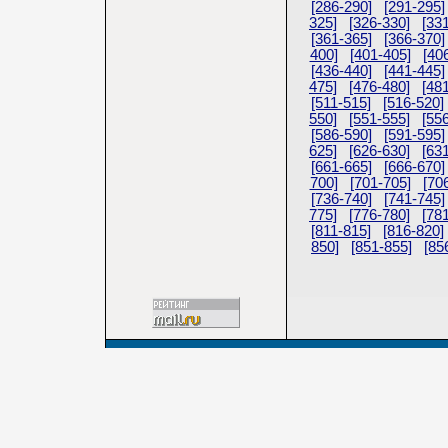
[286-290]
[291-295]
325]
[326-330]
[33
[361-365]
[366-370]
400]
[401-405]
[40
[436-440]
[441-445]
475]
[476-480]
[48
[511-515]
[516-520]
550]
[551-555]
[55
[586-590]
[591-595]
625]
[626-630]
[63
[661-665]
[666-670]
700]
[701-705]
[70
[736-740]
[741-745]
775]
[776-780]
[78
[811-815]
[816-820]
850]
[851-855]
[85