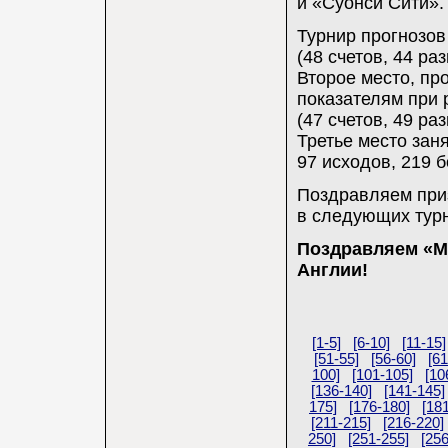
и «Суонси Сити».
Турнир прогнозов
(48 счетов, 44 ра
Второе место, пр
показателям при 
(47 счетов, 49 ра
Третье место заня
97 исходов, 219 б
Поздравляем приз
в следующих турн
Поздравляем «Ма
Англии!
[1-5]
[6-10]
[11-15]
[51-55]
[56-60]
[61
100]
[101-105]
[10
[136-140]
[141-145]
175]
[176-180]
[18
[211-215]
[216-220]
250]
[251-255]
[25