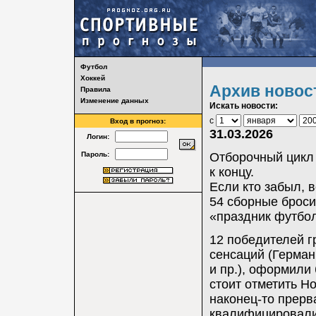
Футбол
Хоккей
Архив новос
Правила
Изменение данных
Искать новости:
с
Вход в прогноз:
31.03.2026
Логин:
Пароль:
Отборочный цикл 
к концу.
Если кто забыл, в
54 сборные броси
«праздник футбо
12 победителей г
сенсаций (Герман
и пр.), оформили
стоит отметить 
наконец-то прерв
квалифицировалис