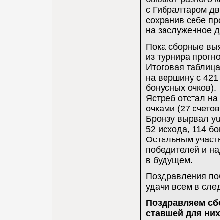
с Гибралтаром дв
сохранив себе пр
на заслуженное д
Пока сборные выя
из турнира прогн
Итоговая таблиц
на вершину с 421 
бонусных очков).
Ястреб отстал на
очками (27 счетов
Бронзу вырвал yur
52 исхода, 114 бо
Остальным участн
победителей и на
в будущем.
Поздравления поб
удачи всем в сле
Поздравляем сбо
ставшей для них