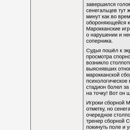
завершился голом
сенегальцев тут 
минут как во врем
обороняющейся ко
Марокканские игр
о нарушении и не
соперника.
Судья пошёл к эк
просмотра спорно
возникло столпот
выяснявших отно
марокканской сб
психологическое 
стадион болел за
на точку! Вот он 
Игроки сборной М
отметку, но сене
очередное столпо
тренер сборной С
покинуть поле и у