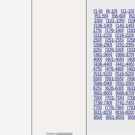
[1-5]
[6-10]
[11-15]
[51-55]
[56-60]
[61
100]
[101-105]
[10
[136-140]
[141-145]
175]
[176-180]
[18
[211-215]
[216-220]
250]
[251-255]
[25
[286-290]
[291-295]
325]
[326-330]
[33
[361-365]
[366-370]
400]
[401-405]
[40
[436-440]
[441-445]
475]
[476-480]
[48
[511-515]
[516-520]
550]
[551-555]
[55
[586-590]
[591-595]
625]
[626-630]
[63
[661-665]
[666-670]
700]
[701-705]
[70
[736-740]
[741-745]
775]
[776-780]
[78
[811-815]
[816-820]
850]
[851-855]
[85