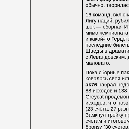
обычно, творилас
16 команд, включ
Лигу наций, руби
шок — сборная Ит
мимо чемпионата 
и какой-то Герце
последние билеты
Шведы в драмати
с Левандовским, 
маловато.
Пока сборные пак
ковалась своя ис
ak76
набрал недос
88 исходов и 138 
Greycat продемон
исходов, что позв
(23 счёта, 27 раз
Замкнул тройку п
счетам и итогово
бронзу (30 счетов