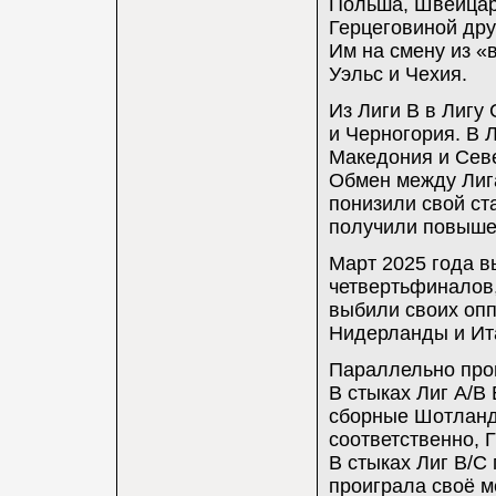
Польша, Швейцари
Герцеговиной дру
Им на смену из «
Уэльс и Чехия.
Из Лиги B в Лигу
и Черногория. В 
Македония и Сев
Обмен между Лига
понизили свой ст
получили повышен
Март 2025 года в
четвертьфиналов,
выбили своих опп
Нидерланды и Ит
Параллельно про
В стыках Лиг A/B 
сборные Шотланди
соответственно, Г
В стыках Лиг B/C
проиграла своё м