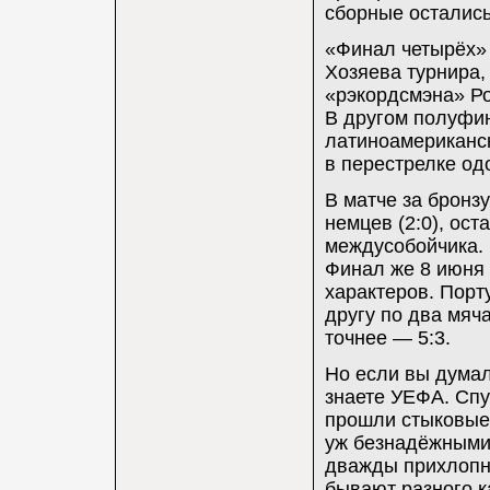
сборные остались
«Финал четырёх» 
Хозяева турнира,
«рэкордсмэна» Ро
В другом полуфи
латиноамериканск
в перестрелке од
В матче за бронз
немцев (2:0), ос
междусобойчика.
Финал же 8 июня 
характеров. Порт
другу по два мяч
точнее — 5:3.
Но если вы думал
знаете УЕФА. Спу
прошли стыковые 
уж безнадёжными 
дважды прихлопнул
бывают разного к