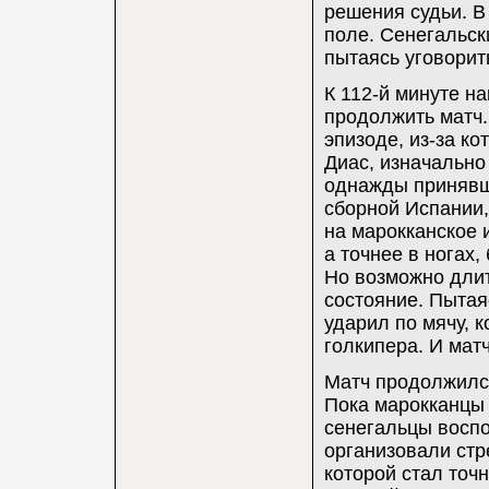
решения судьи. В
поле. Сенегальс
пытаясь уговорит
К 112-й минуте н
продолжить матч.
эпизоде, из-за к
Диас, изначально
однажды принявши
сборной Испании,
на марокканское 
а точнее в ногах
Но возможно длит
состояние. Пытая
ударил по мячу, 
голкипера. И мат
Матч продолжился
Пока марокканцы 
сенегальцы воспо
организовали стр
которой стал точ