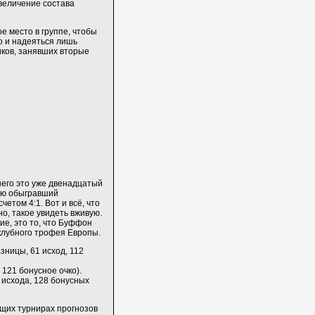
величение состава
е место в группе, чтобы
о и надеяться лишь
иков, занявших вторые
него это уже двенадцатый
хую обыгравший
етом 4:1. Вот и всё, что
но, такое увидеть вживую.
е, это то, что Буффон
 клубного трофея Европы.
азницы, 61 исход, 112
 121 бонусное очко).
 исхода, 128 бонусных
щих турнирах прогнозов