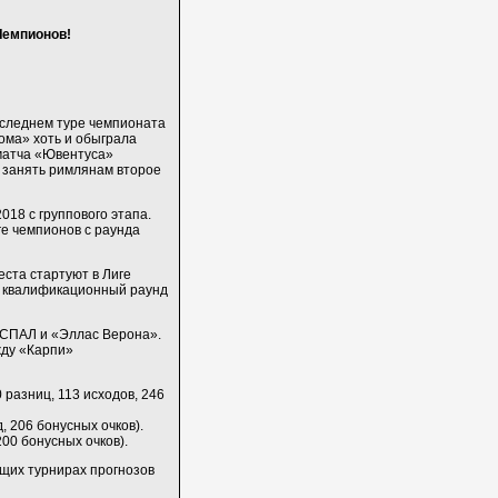
Чемпионов!
оследнем туре чемпионата
Рома» хоть и обыграла
 матча «Ювентуса»
а занять римлянам второе
018 с группового этапа.
ге чемпионов с раунда
еста стартуют в Лиге
ий квалификационный раунд
 СПАЛ и «Эллас Верона».
жду «Карпи»
50 разниц, 113 исходов, 246
, 206 бонусных очков).
200 бонусных очков).
щих турнирах прогнозов