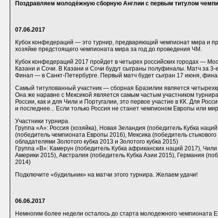
Поздравляем молодёжную сборную Англии с первым титулом чемпи
07.06.2017
Кубок конфедераций — это турнир, предваряющий чемпионат мира и пр
хозяйке предстоящего чемпионата мира за год до проведения ЧМ.
Кубок конфедераций 2017 пройдет в четырех российских городах — Мос
Казани и Сочи. В Казани и Сочи будут сыграны полуфиналы. Матч за 3-е
Финал — в Санкт-Петербурге. Первый матч будет сыгран 17 июня, фина
Самый титулованный участник — сборная Бразилии является четырехк
Она же наравне с Мексикой является самым частым участником турнира
России, как и для Чили и Португалии, это первое участие в КК. Для Росси
и последнее... Если только Россия не станет чемпионом Европы или ми
Участники турнира.
Группа «A»: Россия (хозяйка), Новая Зеландия (победитель Кубка наций
(победитель чемпионата Европы 2016), Мексика (победитель стыкового
обладателями Золотого кубка 2013 и Золотого кубка 2015)
Группа «B»: Камерун (победитель Кубка африканских наций 2017), Чили
Америки 2015), Австралия (победитель Кубка Азии 2015), Германия (п
2014)
Подключите «будильник» на матчи этого турнира. Желаем удачи!
06.06.2017
Немногим более недели осталось до старта молодежного чемпионата 