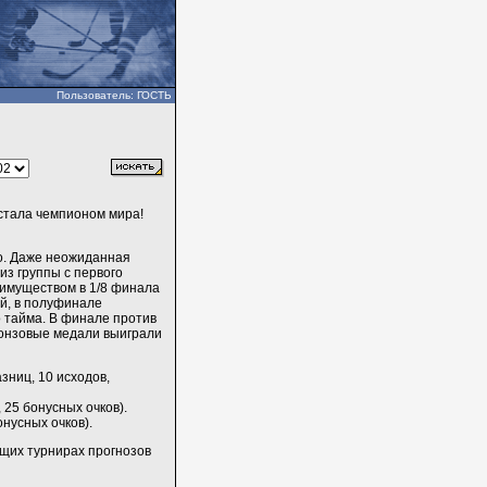
Пользователь: ГОСТЬ
 стала чемпионом мира!
о. Даже неожиданная
из группы с первого
имуществом в 1/8 финала
ой, в полуфинале
о тайма. В финале против
ронзовые медали выиграли
разниц, 10 исходов,
, 25 бонусных очков).
онусных очков).
щих турнирах прогнозов