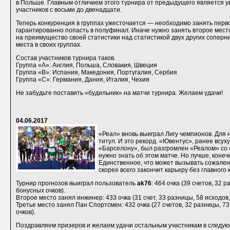
в Польше. Главным отличием этого турнира от предыдущего является у
участников с восьми до двенадцати.
Теперь конкуренция в группах ужесточается — необходимо занять перво
гарантированно попасть в полуфинал. Иначе нужно занять второе мест
на преимущество своей статистики над статистикой двух других соперн
места в своих группах.
Состав участников турнира таков.
Группа «A»: Англия, Польша, Словакия, Швеция
Группа «B»: Испания, Македония, Португалия, Сербия
Группа «C»: Германия, Дания, Италия, Чехия
Не забудьте поставить «будильник» на матчи турнира. Желаем удачи!
04.06.2017
«Реал» вновь выиграл Лигу чемпионов. Для 
титул. И это рекорд. «Ювентус», ранее всу
«Барселону», был разгромлен «Реалом» со сч
нужно знать об этом матче. Но лучше, конеч
Единственное, что может вызывать сожалени
скорее всего закончит карьеру без главного
Турнир прогнозов выиграл пользователь
ak76
: 464 очка (39 счетов, 32 р
бонусных очков).
Второе место занял инжинер: 433 очка (31 счет, 33 разницы, 58 исходов,
Третье место занял Пан Спортсмен: 432 очка (27 счетов, 32 разницы, 73
очков).
Поздравляем призеров и желаем удачи остальным участникам в следую