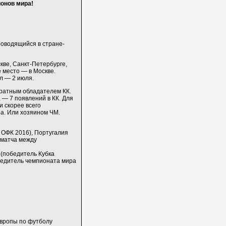
онов мира!
оводящийся в стране-
кве, Санкт-Петербурге,
 место — в Москве.
л — 2 июля.
ратным обладателем КК.
 — 7 появлений в КК. Для
и скорее всего
ра. Или хозяином ЧМ.
 ОФК 2016), Португалия
 матча между
 (победитель Кубка
обедитель чемпионата мира
Европы по футболу