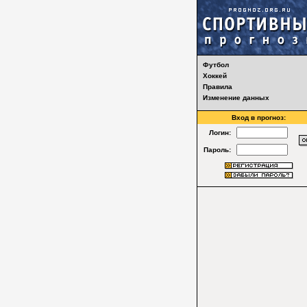
Футбол
Хоккей
Правила
Изменение данных
Вход в прогноз:
Логин:
Пароль: