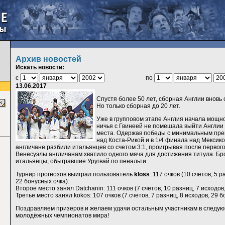
Архив новостей
Искать новости:
с
по
13.06.2017
Спустя более 50 лет, сборная Англии вновь
Но только сборная до 20 лет.
Уже в групповом этапе Англия начала мощн
ничья с Гвинеей не помешала выйти Англии 
места. Одержав победы с минимальным пре
над Коста-Рикой и в 1/4 финала над Мексик
англичане разбили итальянцев со счетом 3:1, проигрывая после первог
Венесуэлы англичанам хватило одного мяча для достижения титула. Б
итальянцы, обыгравшие Уругвай по пенальти.
Турнир прогнозов выиграл пользователь
kloss
: 117 очков (10 счетов, 5 
22 бонусных очка).
Второе место занял Datchanin: 111 очков (7 счетов, 10 разниц, 7 исходов
Третье место занял kokos: 107 очков (7 счетов, 7 разниц, 8 исходов, 29 б
Поздравляем призеров и желаем удачи остальным участникам в следую
молодёжных чемпионатов мира!