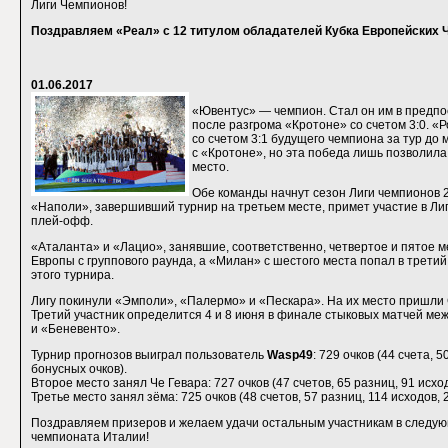
Лиги Чемпионов!
Поздравляем «Реал» с 12 титулом обладателей Кубка Европейских 
01.06.2017
«Ювентус» — чемпион. Стал он им в предп
после разгрома «Кротоне» со счетом 3:0. «
со счетом 3:1 будущего чемпиона за тур до
с «Кротоне», но эта победа лишь позволил
место.
Обе команды начнут сезон Лиги чемпионов 2
«Наполи», завершивший турнир на третьем месте, примет участие в Ли
плей-офф.
«Аталанта» и «Лацио», занявшие, соответственно, четвертое и пятое м
Европы с группового раунда, а «Милан» с шестого места попал в трет
этого турнира.
Лигу покинули «Эмполи», «Палермо» и «Пескара». На их место пришли
Третий участник определится 4 и 8 июня в финале стыковых матчей ме
и «Беневенто».
Турнир прогнозов выиграл пользователь
Wasp49
: 729 очков (44 счета, 
бонусных очков).
Второе место занял Че Гевара: 727 очков (47 счетов, 65 разниц, 91 исход
Третье место занял зёма: 725 очков (48 счетов, 57 разниц, 114 исходов, 
Поздравляем призеров и желаем удачи остальным участникам в следую
чемпионата Италии!