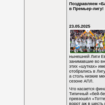
Поздравляем «Ба
в Премьер-лигу!
23.05.2025
нынешней Лиги Ев
занимавшие во вн
этих «шутках» им
отобрались в Лиг
а столь низкие м
сезоне АПЛ.
Что касается фин
Типичный «бей-бе
превзошёл «Тоттен
ворот аж в шесть