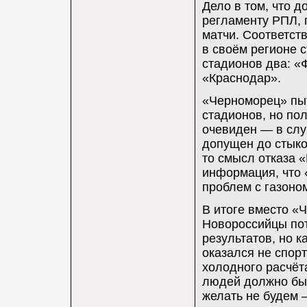
Дело в том, что 
регламенту РПЛ, 
матчи. Соответст
в своём регионе 
стадионов два: «Ф
«Краснодар».
«Черноморец» пыт
стадионов, но пол
очевиден — в слу
допущен до стыко
то смысл отказа 
информация, что 
проблем с газоном
В итоге вместо «
Новороссийцы пот
результатов, но к
оказался не спор
холодного расчёт
людей должно быт
желать не будем 