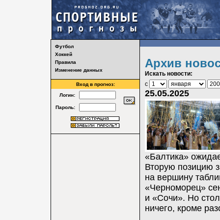
Футбол
Хоккей
Архив ново
Правила
Изменение данных
Искать новости:
с
Вход в прогноз:
25.05.2025
Логин:
Пароль:
«Балтика» ожидае
Вторую позицию з
на вершину табли
«Черноморец» сен
и «Сочи». Но сто
ничего, кроме ра