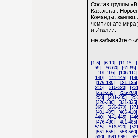
Состав группы «B»
Казахстан, Норве
Команды, занявши
чемпионате мира 
и Италии.
Не забывайте о «
[1-5]
[6-10]
[11-15]
[
55]
[56-60]
[61-65]
[101-105]
[106-110]
140]
[141-145]
[14
[176-180]
[181-185]
215]
[216-220]
[22
[251-255]
[256-260]
290]
[291-295]
[29
[326-330]
[331-335]
365]
[366-370]
[37
[401-405]
[406-410]
440]
[441-445]
[44
[476-480]
[481-485]
515]
[516-520]
[52
[551-555]
[556-560]
590]
[591-595]
[59