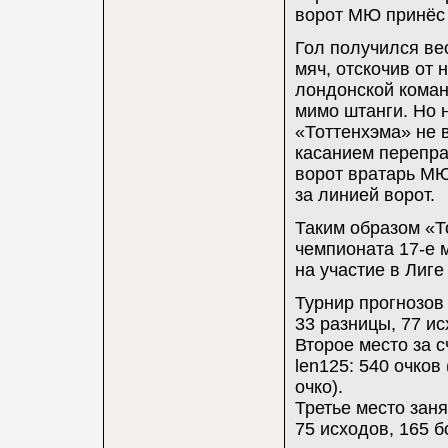
ворот МЮ принёс
Гол получился ве
мяч, отскочив от
лондонской коман
мимо штанги. Но 
«Тоттенхэма» не 
касанием перепра
ворот вратарь МЮ
за линией ворот.
Таким образом «Т
чемпионата 17-е 
на участие в Лиг
Турнир прогнозов
33 разницы, 77 ис
Второе место за с
len125: 540 очков
очко).
Третье место заня
75 исходов, 165 б