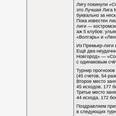
Лигу покинули «С
это Лучшая Лига 
буквально за нес
Пока известен ли
лиги — костромск
аж 5 клубов: уль
«Волгарь» и «Лен
Из Премьер-лиги 
Ещё два неудачни
Новгород» — «Со
с одинаковым счё
Турнир прогнозов
(45 счетов, 54 ра
Второе место заня
45 исходов, 177 б
Третье место занял
44 исхода, 172 бо
Поздравляем приз
в следующих турн