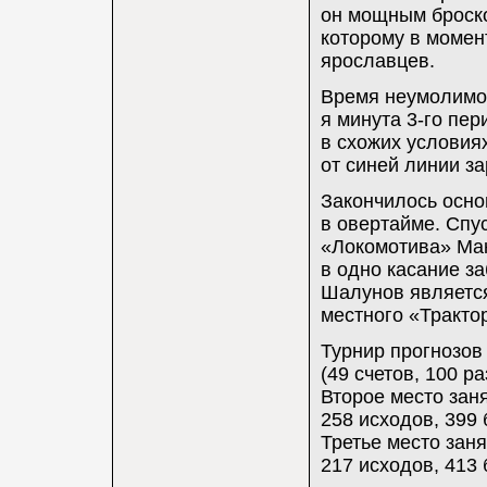
он мощным броско
которому в момен
ярославцев.
Время неумолимо
я минута 3-го пер
в схожих условиях
от синей линии з
Закончилось осно
в овертайме. Спу
«Локомотива» Мак
в одно касание з
Шалунов являетс
местного «Тракто
Турнир прогнозов
(49 счетов, 100 р
Второе место заня
258 исходов, 399 
Третье место заня
217 исходов, 413 