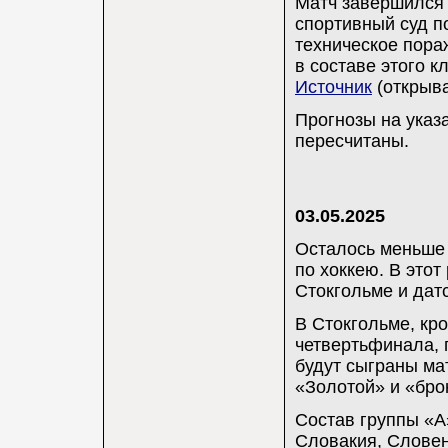
Матч завершился 
спортивный суд п
техническое пораж
в составе этого к
Источник
(открыва
Прогнозы на указ
пересчитаны.
03.05.2025
Осталось меньше 
по хоккею. В это
Стокгольме и дат
В Стокгольме, кр
четвертьфинала, 
будут сыграны ма
«Золотой» и «бро
Состав группы «A»
Словакия, Словен