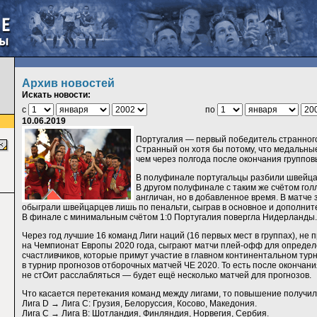
Архив новостей
Искать новости:
с
по
10.06.2019
Португалия — первый победитель странного
Странный он хотя бы потому, что медальны
чем через полгода после окончания группов
В полуфинале португальцы разбили швейцар
В другом полуфинале с таким же счётом го
англичан, но в добавленное время. В матче 
обыграли швейцарцев лишь по пенальти, сыграв в основное и дополнит
В финале с минимальным счётом 1:0 Португалия повергла Нидерланды.
Через год лучшие 16 команд Лиги наций (16 первых мест в группах), не
на Чемпионат Европы 2020 года, сыграют матчи плей-офф для опреде
счастливчиков, которые примут участие в главном континентальном тур
в турнир прогнозов отборочных матчей ЧЕ 2020. То есть после окончани
не стОит расслабляться — будет ещё несколько матчей для прогнозов.
Что касается перетекания команд между лигами, то повышение получи
Лига D → Лига C: Грузия, Белоруссия, Косово, Македония.
Лига C → Лига B: Шотландия, Финляндия, Норвегия, Сербия.