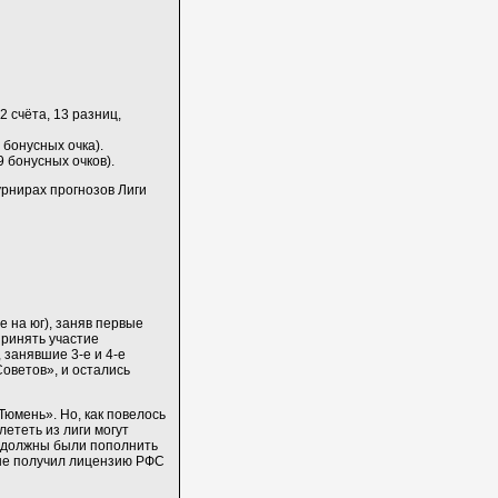
32 счёта, 13 разниц,
 бонусных очка).
9 бонусных очков).
рнирах прогнозов Лиги
 на юг), заняв первые
ринять участие
 занявшие 3-е и 4-е
оветов», и остались
Тюмень». Но, как повелось
лететь из лиги могут
Л должны были пополнить
не получил лицензию РФС