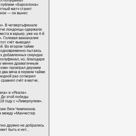
ал полуфинал
 публики «Барселона»
ветный матч станет
тное — он вынес
ю». В четвертьфинале
атче лондонцы одержали
еста в карьер, уже на 4-й
». Голевая вакханалия
этот счёт выводил
й. Во втором тайме
, одновременно пытаясь
них добавленных секундах
полуфинал, но, благодаря
Не менее драматичным
нхэм» проиграл дерзким
л два мяча в первом тайме
редной раз сотворил
сравнял счёт в матче,
ана» и «Реала».
 До этой победы
018 году с «Ливерпулем».
рии Лиги Чемпионов.
ах между «Манчестер
пно дружно не добрались
жет быть и нет...