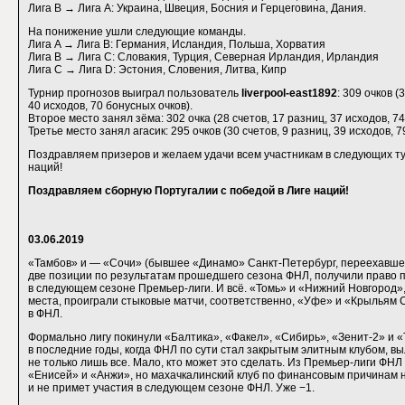
Лига B → Лига A: Украина, Швеция, Босния и Герцеговина, Дания.
На понижение ушли следующие команды.
Лига A → Лига B: Германия, Исландия, Польша, Хорватия
Лига B → Лига C: Словакия, Турция, Северная Ирландия, Ирландия
Лига C → Лига D: Эстония, Словения, Литва, Кипр
Турнир прогнозов выиграл пользователь
liverpool-east1892
: 309 очков (
40 исходов, 70 бонусных очков).
Второе место занял зёма: 302 очка (28 счетов, 17 разниц, 37 исходов, 74
Третье место занял агасик: 295 очков (30 счетов, 9 разниц, 39 исходов, 7
Поздравляем призеров и желаем удачи всем участникам в следующих ту
наций!
Поздравляем сборную Португалии с победой в Лиге наций!
03.06.2019
«Тамбов» и — «Сочи» (бывшее «Динамо» Санкт-Петербург, переехавшее
две позиции по результатам прошедшего сезона ФНЛ, получили право п
в следующем сезоне Премьер-лиги. И всё. «Томь» и «Нижний Новгород»,
места, проиграли стыковые матчи, соответственно, «Уфе» и «Крыльям С
в ФНЛ.
Формально лигу покинули «Балтика», «Факел», «Сибирь», «Зенит-2» и «
в последние годы, когда ФНЛ по сути стал закрытым элитным клубом, вы
не только лишь все. Мало, кто может это сделать. Из Премьер-лиги ФН
«Енисей» и «Анжи», но махачкалинский клуб по финансовым причинам 
и не примет участия в следующем сезоне ФНЛ. Уже −1.