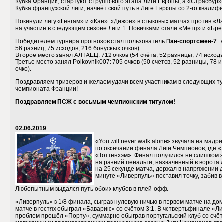
Кубка Франции, стартуют с группового этапа Лиги Европы, а «Страсбур
Кубка французской лиги, начнёт свой путь в Лиге Европы со 2-го квалиф
Покинули лигу «Генгам» и «Кан». «Дижон» в стыковых матчах против «Л
на участие в следующем сезоне Лиги 1. Новичками стали «Метц» и «Бре
Победителем турнира прогнозов стал пользователь
Пан-спортсмен-7
: 
56 разниц, 75 исходов, 216 бонусных очков).
Второе место занял АЛТАЕЦ: 712 очков (54 счёта, 52 разницы, 74 исхода
Третье место занял Polkovnik007: 705 очков (50 счетов, 52 разницы, 78 
очко).
Поздравляем призеров и желаем удачи всем участникам в следующих т
чемпионата Франции!
Поздравляем ПСЖ с восьмым чемпионским титулом!
02.06.2019
«You will never walk alone» звучала на мад
по окончании финала Лиги Чемпионов, где 
«Тоттенхэм». Финал получился не слишком 
на ранний пенальти, назначенный в ворота
на 25 секунде матча, держал в напряжении д
минуте «Ливерпуль» поставил точку, забив в
Любопытным выдался путь обоих клубов в плей-офф.
«Ливерпуль» в 1/8 финала, сыграв нулевую ничью в первом матче на до
матче в гостях обыграл «Баварию» со счётом 3:1. В четвертьфинале «Л
проблем прошёл «Порту», суммарно обыграв португальский клуб со счёт