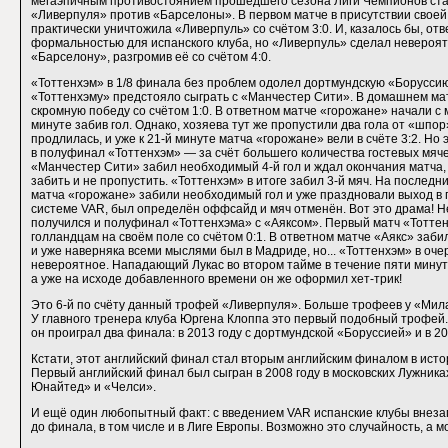
мегаэпичным противостоянием прошедшего сезона Лиги Чемпионов ст
«Ливерпуля» против «Барселоны». В первом матче в присутствии своей
практически уничтожила «Ливерпуль» со счётом 3:0. И, казалось бы, от
формальностью для испанского клуба, но «Ливерпуль» сделал невероя
«Барселону», разгромив её со счётом 4:0.
«Тоттенхэм» в 1/8 финала без проблем одолел дортмундскую «Борусси
«Тоттенхэму» предстояло сыграть с «Манчестер Сити». В домашнем м
скромную победу со счётом 1:0. В ответном матче «горожане» начали с м
минуте забив гол. Однако, хозяева тут же пропустили два гола от «шпор
продлилась, и уже к 21-й минуте матча «горожане» вели в счёте 3:2. Но 
в полуфинал «Тоттенхэм» — за счёт большего количества гостевых мяче
«Манчестер Сити» забил необходимый 4-й гол и ждал окончания матча
забить и не пропустить. «Тоттенхэм» в итоге забил 3-й мяч. На послед
матча «горожане» забили необходимый гол и уже праздновали выход в 
системе VAR, был определён оффсайд и мяч отменён. Вот это драма! 
получился и полуфинал «Тоттенхэма» с «Аяксом». Первый матч «Тотте
голландцам на своём поле со счётом 0:1. В ответном матче «Аякс» заби
и уже наверняка всеми мыслями был в Мадриде, но... «Тоттенхэм» в оче
невероятное. Нападающий Лукас во втором тайме в течение пяти минут 
а уже на исходе добавленного времени он же оформил хет-трик!
Это 6-й по счёту данный трофей «Ливерпуля». Больше трофеев у «Мил
У главного тренера клуба Юргена Клоппа это первый подобный трофей.
он проиграл два финала: в 2013 году с дортмундской «Боруссией» и в 2
Кстати, этот английский финал стал вторым английским финалом в исто
Первый английский финал был сыгран в 2008 году в московских Лужник
Юнайтед» и «Челси».
И ещё один любопытный факт: с введением VAR испанские клубы внеза
до финала, в том числе и в Лиге Европы. Возможно это случайность, а мо