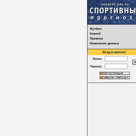
Футбол
Хоккей
Правила
Изменение данных
Вход в прогноз:
Логин:
Пароль: