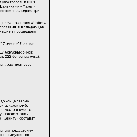
 участвовать в ФНЛ.
 «Балтика» и «Факел»
анявшие последние три
, песчанокопская «Чайка»
о состав ФНЛ в следующем
анявшие в прошедшем
717 очков (67 счетов,
17 бонусных очков).
в, 222 бонусных очка).
урнирах прогнозов
до конца сезона.
га: какой клуб,
ое место и вместе
руппового этапа?
ю «Зениту» составит
льным показателям
у» преимущество.