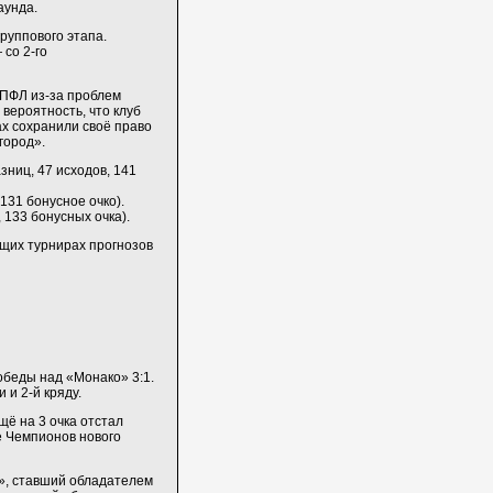
аунда.
руппового этапа.
со 2-го
 ПФЛ из-за проблем
вероятность, что клуб
х сохранили своё право
город».
азниц, 47 исходов, 141
131 бонусное очко).
, 133 бонусных очка).
щих турнирах прогнозов
обеды над «Монако» 3:1.
 и 2-й кряду.
щё на 3 очка отстал
е Чемпионов нового
н», ставший обладателем