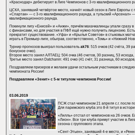
«Краснодар» дебютирует в Лиге Чемпионов с 3-го квалификационного р
ЦСКА, занявший четвёртое место, начнёт новый сезон в Лиге Европы с г
«Спартак» — с 3-го квалификационного раунда, а тульский «Арсенал» — 
квалификационного раунда.
Покинули лигу «Енисей» и «Анжи», причём махачкалинцы упали сразу в
с финансами, но для участия в ПФЛ ещё нужно получить лицензию. Есть 
прекратит существование. «Уфа» и «Крылья Советов» в стыковых матча
играть в Премьер-лиге, обыграв, соответственно, «Томь» и «Нижний Нов
Турнир прогнозов выиграл пользователь
ak76
: 515 очков (42 счёта, 39 р
бонусное очко).
Второе место занял АЛТАЕЦ: 504 очка (46 счетов, 30 разниц, 53 исхода, 
Третье место занял Datchanin: 491 очко (41 счёт, 31 разница, 60 исходов
Поздравляем призеров и желаем удачи остальным участникам в следую
чемпионата России!
Поздравляем «Зенит» с 5-м титулом чемпионов России!
03.06.2019
ПСЖ стал чемпионом 21 апреля с.г. после п
Для парижского клуба это 8-й титул в истории
«Лилль» отстал от чемпионов на 26 очков. Е
«Лион». Все три клуба примут участие в Лиг
сезона с группового этапа.
«Сент-Этьен», занявший 4-е место, и «Рен