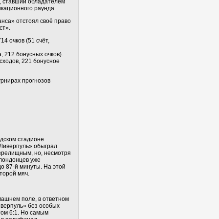
», ставший обладателем
икационного раунда.
анса» отстоял своё право
ст».
714 очков (51 счёт,
, 212 бонусных очков).
исходов, 221 бонусное
урнирах прогнозов
ридском стадионе
«Ливерпуль» обыграл
зрелищным, но, несмотря
 лондонцев уже
о 87-й минуты. На этой
торой мяч.
машнем поле, в ответном
иверпуль» без особых
ом 6:1. Но самым