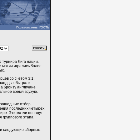
Пользователь: ГОСТЬ
 турнира Лига наций.
е матчи игрались более
ых.
цев со счётом 3:1.
лландцы обыграли
за бронзу англичане
ельное время всухую.
 прошедшие отбор
ления последних четырёх
нире. Эти матчи попадут
я группового этапа
ли следующие сборные.