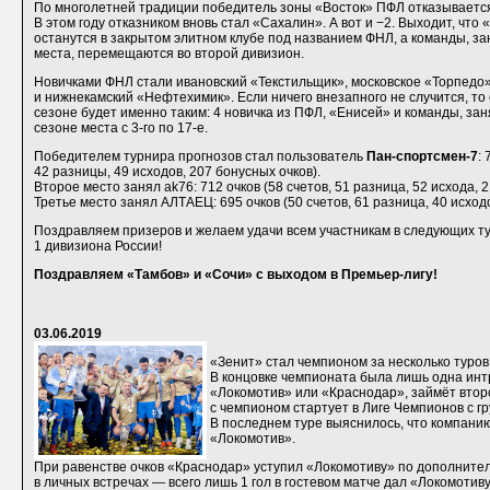
По многолетней традиции победитель зоны «Восток» ПФЛ отказывается
В этом году отказником вновь стал «Сахалин». А вот и −2. Выходит, что
останутся в закрытом элитном клубе под названием ФНЛ, а команды, з
места, перемещаются во второй дивизион.
Новичками ФНЛ стали ивановский «Текстильщик», московское «Торпедо»
и нижнекамский «Нефтехимик». Если ничего внезапного не случится, т
сезоне будет именно таким: 4 новичка из ПФЛ, «Енисей» и команды, з
сезоне места с 3-го по 17-е.
Победителем турнира прогнозов стал пользователь
Пан-спортсмен-7
: 
42 разницы, 49 исходов, 207 бонусных очков).
Второе место занял ak76: 712 очков (58 счетов, 51 разница, 52 исхода, 2
Третье место занял АЛТАЕЦ: 695 очков (50 счетов, 61 разница, 40 исходо
Поздравляем призеров и желаем удачи всем участникам в следующих т
1 дивизиона России!
Поздравляем «Тамбов» и «Сочи» с выходом в Премьер-лигу!
03.06.2019
«Зенит» стал чемпионом за несколько туров 
В концовке чемпионата была лишь одна интри
«Локомотив» или «Краснодар», займёт втор
с чемпионом стартует в Лиге Чемпионов с г
В последнем туре выяснилось, что компани
«Локомотив».
При равенстве очков «Краснодар» уступил «Локомотиву» по дополните
в личных встречах — всего лишь 1 гол в гостевом матче дал «Локомотив