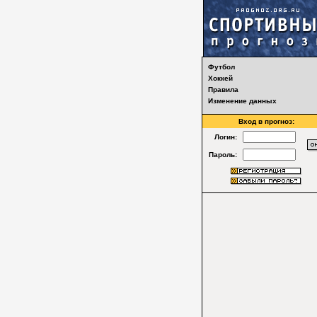
Футбол
Хоккей
Правила
Изменение данных
Вход в прогноз:
Логин:
Пароль: