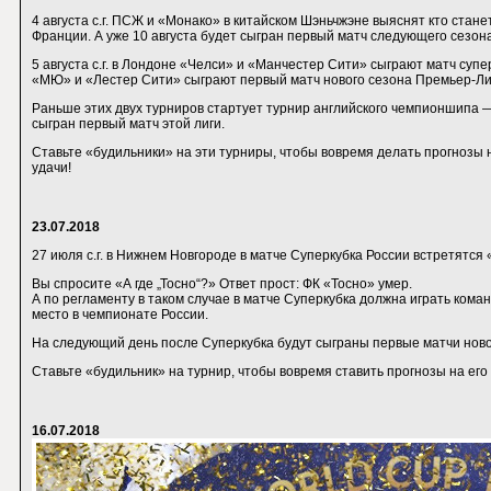
4 августа с.г. ПСЖ и «Монако» в китайском Шэньчжэне выяснят кто стан
Франции. А уже 10 августа будет сыгран первый матч следующего сезон
5 августа с.г. в Лондоне «Челси» и «Манчестер Сити» сыграют матч супер
«МЮ» и «Лестер Сити» сыграют первый матч нового сезона Премьер-Ли
Раньше этих двух турниров стартует турнир английского чемпионшипа — 3
сыгран первый матч этой лиги.
Ставьте «будильники» на эти турниры, чтобы вовремя делать прогнозы 
удачи!
23.07.2018
27 июля с.г. в Нижнем Новгороде в матче Суперкубка России встретятся
Вы спросите «А где „Тосно“?» Ответ прост: ФК «Тосно» умер.
А по регламенту в таком случае в матче Суперкубка должна играть кома
место в чемпионате России.
На следующий день после Суперкубка будут сыграны первые матчи ново
Ставьте «будильник» на турнир, чтобы вовремя ставить прогнозы на его
16.07.2018