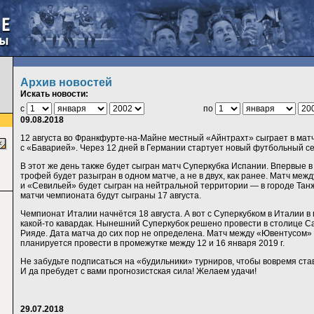
Архив новостей
Искать новости:
с
по
09.08.2018
12 августа во Франкфурте-на-Майне местный «Айнтрахт» сыграет в мат
с «Баварией». Через 12 дней в Германии стартует новый футбольный се
В этот же день также будет сыгран матч Суперкубка Испании. Впервые в
трофей будет разыгран в одном матче, а не в двух, как ранее. Матч ме
и «Севильей» будет сыгран на нейтральной территории — в городе Тан
матчи чемпионата будут сыграны 17 августа.
Чемпионат Италии начнётся 18 августа. А вот с Суперкубком в Италии в
какой-то кавардак. Нынешний Суперкубок решено провести в столице Са
Рияде. Дата матча до сих пор не определена. Матч между «Ювентусом
планируется провести в промежутке между 12 и 16 января 2019 г.
Не забудьте подписаться на «будильники» турниров, чтобы вовремя став
И да пребудет с вами прогнозистская сила! Желаем удачи!
29.07.2018