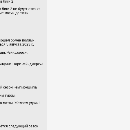
в Лиги 2.
 Лиги 2 не будет открыт.
вые матчи должны
изошёл обмен полями.
я 5 августа 2023 г.,
Парк Рейнджерс».
 «Куинз Парк Рейнджерс»!
ый сезон чемпионшипа
им туром.
го матчи. Желаем удачи!
нётся следующий сезон