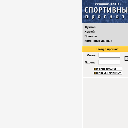
Футбол
Хоккей
Правила
Изменение данных
Вход в прогноз:
Логин:
Пароль: