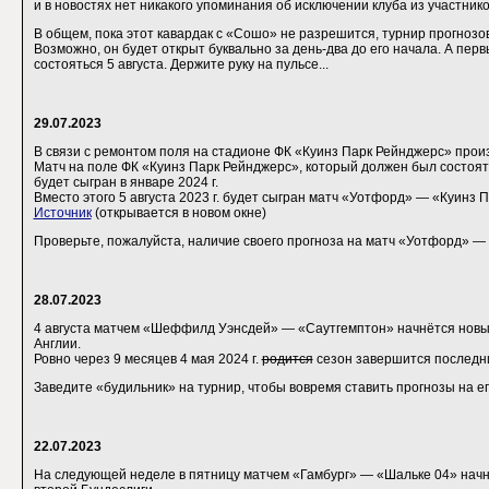
и в новостях нет никакого упоминания об исключении клуба из участнико
В общем, пока этот кавардак с «Сошо» не разрешится, турнир прогнозов
Возможно, он будет открыт буквально за день-два до его начала. А пер
состояться 5 августа. Держите руку на пульсе...
29.07.2023
В связи с ремонтом поля на стадионе ФК «Куинз Парк Рейнджерс» про
Матч на поле ФК «Куинз Парк Рейнджерс», который должен был состоятьс
будет сыгран в январе 2024 г.
Вместо этого 5 августа 2023 г. будет сыгран матч «Уотфорд» — «Куинз 
Источник
(открывается в новом окне)
Проверьте, пожалуйста, наличие своего прогноза на матч «Уотфорд» —
28.07.2023
4 августа матчем «Шеффилд Уэнсдей» — «Саутгемптон» начнётся нов
Англии.
Ровно через 9 месяцев 4 мая 2024 г.
родится
сезон завершится последн
Заведите «будильник» на турнир, чтобы вовремя ставить прогнозы на е
22.07.2023
На следующей неделе в пятницу матчем «Гамбург» — «Шальке 04» нач