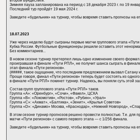
второй Бундеслиги.
Зимняя пауза запланирована на период с 18 декабря 2023 г. по 19 январ
Последний тур пройдёт 19 мая 2024 г.
Заведите «будильник» на турнир, чтобы вовремя ставить прогнозы на ег
18.07.2023
Уже через неделю будут сыграны первые матчи группового этапа «Пути
Кубка России. Футбольные функционеры решили оставить этот ненорм
Без комментариев...
В новом сезоне турнир претерпел лишь одно изменение своего формата
проигравшая в финале «Пути РПЛ», не получит шанса сыграть в финале
этап финала «Пути регионов».
(#####, такое ощущение, что последним предложением вызвал Сатану из
Проще говоря, финал «Пути регионов» теперь будет состоять из одного
в финале «Пути РПЛ» покинет турнир. Надеюсь, вы поняли суть этой за
Состав групп группового этапа «Пути РПЛ» таков.
Группа «A»: «Оренбург», «Сочи», «Факел», ЦСКА
Группа «B»: «Локомотив», «Ростов», «Рубин», «Урал»
Группа «C»: «Ахмат», «Балтика», «Зенит», «Крылья Советов»
Группа «D»: «Динамо» Москва, «Краснодар», «Нижний Новгород», «Спа
В этом сезоне турнир прогнозов решено провести полностью. Т.е. для п
матчи «Пути регионов» с самого первого этапа — c 1/256 финала.
Заведите «будильник» на турнир, чтобы вовремя ставить прогнозы на е