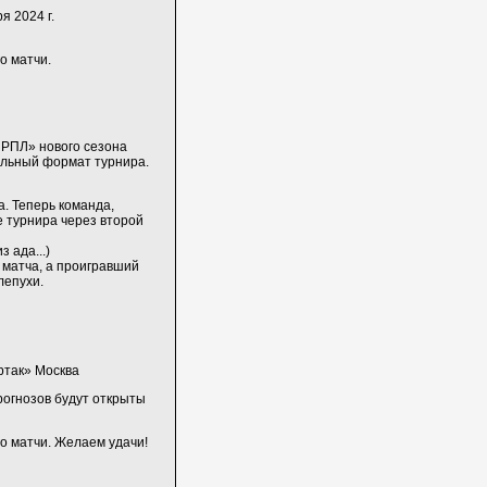
я 2024 г.
о матчи.
 РПЛ» нового сезона
альный формат турнира.
. Теперь команда,
 турнира через второй
 ада...)
 матча, а проигравший
лепухи.
ртак» Москва
рогнозов будут открыты
го матчи. Желаем удачи!