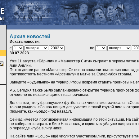
Архив новостей
Искать новости:
с
по
30.07.2023
Уже 11 августа «Бёрнли» и «Манчестер Сити» сыграют в первом матче 
лиги Англии.
Пятью днями ранее «Манчестер Сити» на знаменитом столичном стади
противостоять местному «Арсеналу» в матче за Суперкубок страны.
Заведите «будильник» на турнир, чтобы вовремя ставить прогнозы на е
P.S. Сегодня также было запланировано открытие турнира прогнозов фр
отложено по независящим от нас причинам.
Дело в том, что у французских футбольных чиновников зачесался «Сошо»
то они увидели «Сошо» нищим для участия в такой крутой лиге и отправ
(помните, как «Бордо» год назад?).
Сейчас имеется противоречивая информация по этой ситуации. На сайт
не собирается играть в Лиге Насьональ, и юристы клуба уже наяривают 
о переводе клуба в лигу ниже.
На сайте лиги «Сошо» ещё числится участником лиги, присутствует в та