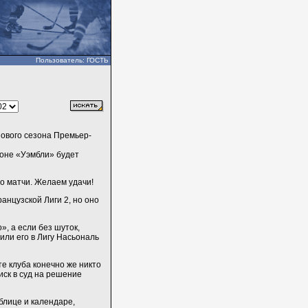
Пользователь: ГОСТЬ
нового сезона Премьер-
оне «Уэмбли» будет
го матчи. Желаем удачи!
анцузской Лиги 2, но оно
, а если без шуток,
или его в Лигу Насьональ
е клуба конечно же никто
иск в суд на решение
блице и календаре,