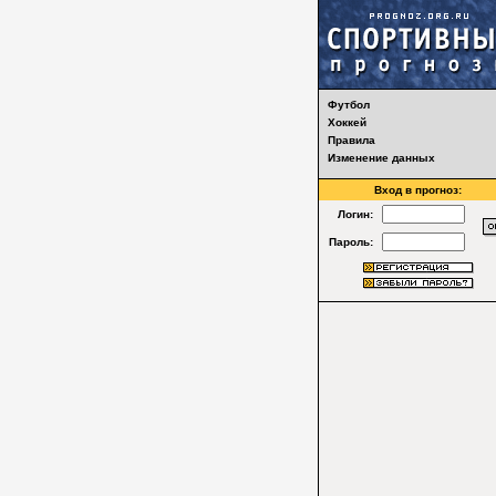
Футбол
Хоккей
Правила
Изменение данных
Вход в прогноз:
Логин:
Пароль: