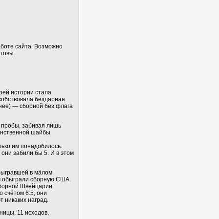
аботе сайта. Возможно
товы.
оей истории стала
собствовала бездарная
нее) — сборной без флага
 пробы, забивая лишь
динственной шайбы
лько им понадобилось.
они забили бы 5. И в этом
ыгравшей в ма́лом
м обыграли сборную США.
сборной Швейцарии
 счётом 6:5, они
т никаких наград.
зницы, 11 исходов,