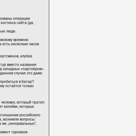
ированы операции
хостинга сайта (да,
ные люди.
овскому времени.
а есть несколько часов
портсменов, клубов
атур вместо названия
од западных «партнёров».
в данном случае это даже
пробиться в Катар?
му остаётся только
 человек, который тратил
ит копейки, которые
отношении российского
, возникли вопросы:
х же „ненормальных“,
момент турниров