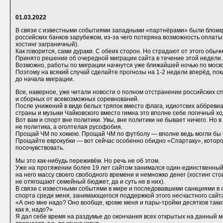
01.03.2022
В связи с известными событиями западными «партнёрами» были блок
российских банков зарубежом, из-за чего потеряна возможность оплаты 
хостинг заграничный).
Как говорится, сами дураки. С обеих сторон. Но страдают от этого обыч
Принято решение об очередной миграции сайта в течение этой недели.
Возможно, работы по миграции начнутся уже ближайшей ночью по моск
Поэтому на всякий случай сделайте прогнозы на 1-2 недели вперёд, пок
до начала миграции.
Все, наверное, уже читали новости о полном отстранении российских с
и сборных от всевозможных соревнований.
После унижений в виде белых тряпок вместо флага, идиотских аббреви
страны и музыки Чайковского вместо гимна это вполне себе логичный х
Вот вам и спорт вне политики. Увы, вне политики не бывает ничего. Но 
не политика, а оголтелая русофобия.
Прощай ЧМ по хоккею. Прощай ЧМ по футболу — вполне ведь могли бы 
Прощайте еврокубки — вот сейчас особенно обидно «Спартаку», которо
посочувствовать.
Мы это как-нибудь переживём. Но речь не об этом.
Уже на протяжении более 19 лет сайтом занимался один-единственный
на него массу своего свободного времени и немножко денег (хостинг сто
не отягощают семейный бюджет, да и суть не в них).
В связи с известными событями в мире и последовавшими санкциями в 
спорта среди меня, занимающегося поддержкой этого несчастного сайта
«А оно мне надо? Оно вообще, кроме меня и пары-тройки десятков таки
как я, надо?»
Я дал себе время на раздумье до окончания всех открытых на данный 