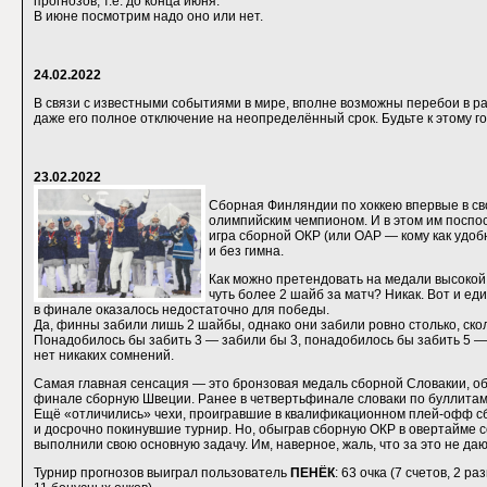
прогнозов, т.е. до конца июня.
В июне посмотрим надо оно или нет.
24.02.2022
В связи с известными событиями в мире, вполне возможны перебои в р
даже его полное отключение на неопределённый срок. Будьте к этому го
23.02.2022
Сборная Финляндии по хоккею впервые в св
олимпийским чемпионом. И в этом им поспо
игра сборной ОКР (или ОАР — кому как удоб
и без гимна.
Как можно претендовать на медали высокой
чуть более 2 шайб за матч? Никак. Вот и е
в финале оказалось недостаточно для победы.
Да, финны забили лишь 2 шайбы, однако они забили ровно столько, ско
Понадобилось бы забить 3 — забили бы 3, понадобилось бы забить 5 — 
нет никаких сомнений.
Самая главная сенсация — это бронзовая медаль сборной Словакии, об
финале сборную Швеции. Ранее в четвертьфинале словаки по буллита
Ещё «отличились» чехи, проигравшие в квалификационном плей-офф 
и досрочно покинувшие турнир. Но, обыграв сборную ОКР в овертайме со
выполнили свою основную задачу. Им, наверное, жаль, что за это не даю
Турнир прогнозов выиграл пользователь
ПЕНЁК
: 63 очка (7 счетов, 2 ра