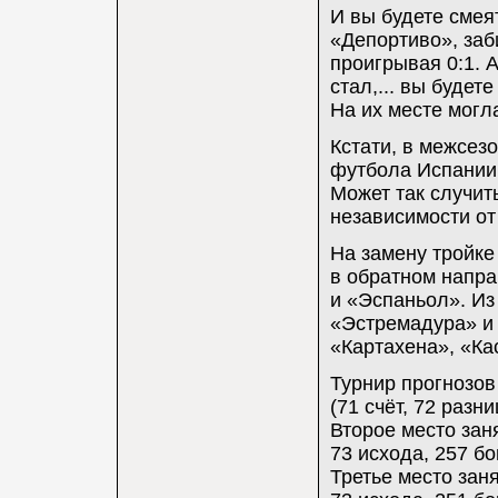
И вы будете смея
«Депортиво», заб
проигрывая 0:1. А
стал,... вы будет
На их месте могл
Кстати, в межсез
футбола Испании 
Может так случит
независимости от
На замену тройке
в обратном напр
и «Эспаньол». Из
«Эстремадура» и 
«Картахена», «Ка
Турнир прогнозов
(71 счёт, 72 разн
Второе место заня
73 исхода, 257 бо
Третье место заня