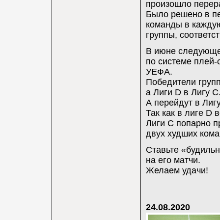
произошло перера
Было решено в пе
команды в каждую
группы, соответст
В июне следующег
по системе плей-
УЕФА.
Победители групп 
а Лиги D в Лигу 
A перейдут в Лигу
Так как в лиге D 
Лиги C попарно 
двух худших кома
Ставьте «будильн
на его матчи.
Желаем удачи!
24.08.2020