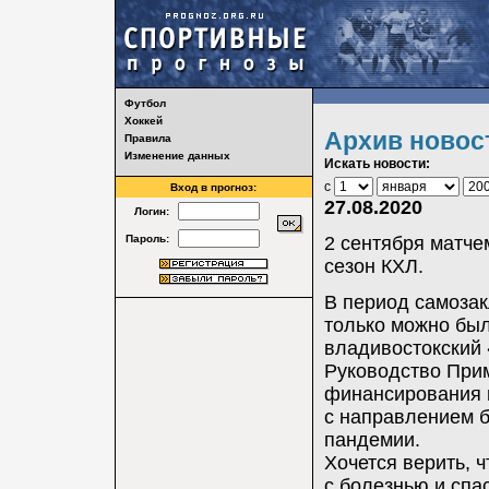
Футбол
Хоккей
Архив новос
Правила
Изменение данных
Искать новости:
с
Вход в прогноз:
27.08.2020
Логин:
Пароль:
2 сентября матче
сезон КХЛ.
В период самозак
только можно был
владивостокский
Руководство Прим
финансирования п
с направлением 
пандемии.
Хочется верить, 
с болезнью и спа