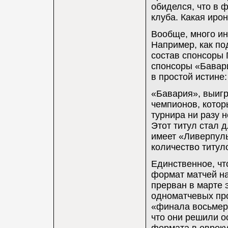
обиделся, что в 
клуба. Какая ирон
Вообще, много ин
Например, как по
состав спонсоры 
спонсоры «Бавари
в простой истине:
«Бавария», выигр
чемпионов, котор
турнира ни разу н
Этот титул стал 
имеет «Ливерпул
количество титуло
Единственное, чт
формат матчей на
прерван в марте 
одноматчевых про
«финала восьмер
что они решили о