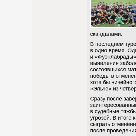
скандалами.
В последнем туре
в одно время. Од
и «Фуэнлабрады» 
выявления заболе
состоявшихся мат
победы в отменён
хотя бы ничейног
«Эльче» из четвё
Сразу после заве
заинтересованны
в судебные тяжбы
угрозой. В итоге
сыграть отменённ
после проведения