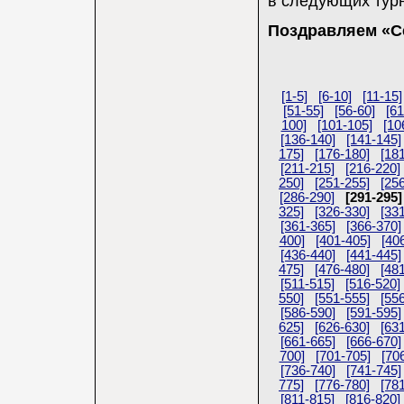
в следующих турн
Поздравляем «С
[1-5]
[6-10]
[11-15]
[51-55]
[56-60]
[61
100]
[101-105]
[10
[136-140]
[141-145]
175]
[176-180]
[18
[211-215]
[216-220]
250]
[251-255]
[25
[286-290]
[291-295]
325]
[326-330]
[33
[361-365]
[366-370]
400]
[401-405]
[40
[436-440]
[441-445]
475]
[476-480]
[48
[511-515]
[516-520]
550]
[551-555]
[55
[586-590]
[591-595]
625]
[626-630]
[63
[661-665]
[666-670]
700]
[701-705]
[70
[736-740]
[741-745]
775]
[776-780]
[78
[811-815]
[816-820]