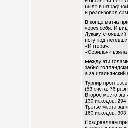
и остановил его 
было в штрафной,
и реализовал сам
В конце матча пр
через себя. И вид
Лукаку, стоявший 
ногу под летевший
«Интера».
«Севилья» взяла 
Между эти голами
забил голландск
а за итальянский
Турнир прогнозов
(53 счёта, 76 раз
Второе место заня
139 исходов, 294 
Третье место зан
160 исходов, 303 
Поздравляем приз