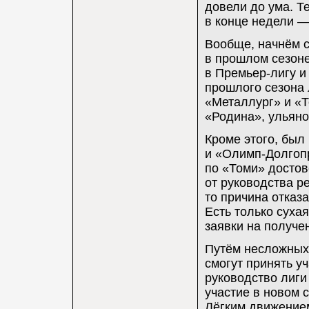
довели до ума. Т
в конце недели —
Вообще, начнём с
в прошлом сезоне
в Премьер-лигу и
прошлого сезона 
«Металлург» и «Т
«Родина», ульяно
Кроме этого, был
и «Олимп-Долгоп
по «Томи» достов
от руководства р
то причина отказ
Есть только сух
заявки на получе
Путём несложных 
смогут принять у
руководство лиги
участие в новом 
Лёгким движением