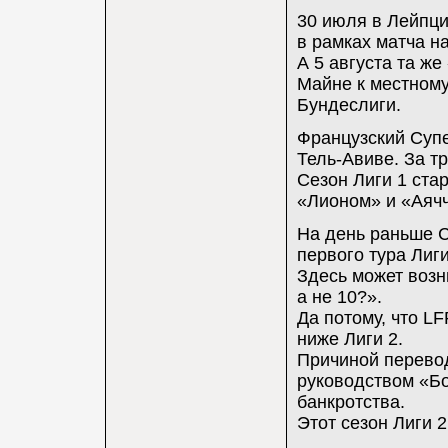
30 июля в Лейпц
в рамках матча н
А 5 августа та ж
Майне к местному
Бундеслиги.
Французский Супе
Тель-Авиве. За т
Сезон Лиги 1 стар
«Лионом» и «Аячч
На день раньше С
первого тура Лиги
Здесь может возн
а не 10?».
Да потому, что L
ниже Лиги 2.
Причиной перево
руководством «Бо
банкротства.
Этот сезон Лиги 2