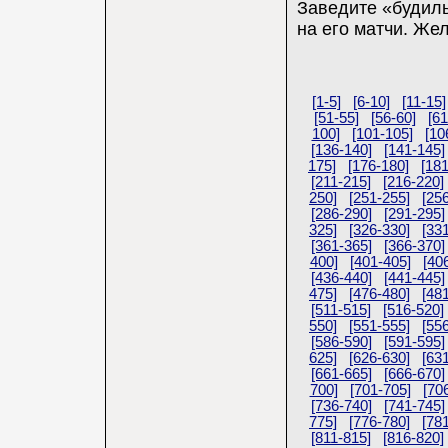
Заведите «будиль
на его матчи. Же
[1-5]
[6-10]
[11-15]
[51-55]
[56-60]
[61
100]
[101-105]
[10
[136-140]
[141-145]
175]
[176-180]
[18
[211-215]
[216-220]
250]
[251-255]
[25
[286-290]
[291-295]
325]
[326-330]
[33
[361-365]
[366-370]
400]
[401-405]
[40
[436-440]
[441-445]
475]
[476-480]
[48
[511-515]
[516-520]
550]
[551-555]
[55
[586-590]
[591-595]
625]
[626-630]
[63
[661-665]
[666-670]
700]
[701-705]
[70
[736-740]
[741-745]
775]
[776-780]
[78
[811-815]
[816-820]