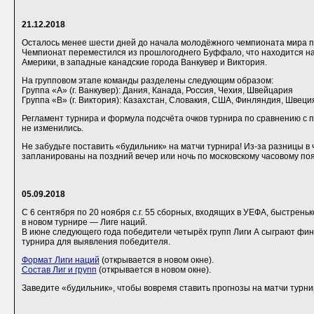
21.12.2018
Осталось менее шести дней до начала молодёжного чемпионата мира по
Чемпионат переместился из прошлогоднего Буффало, что находится на
Америки, в западные канадские города Ванкувер и Виктория.
На групповом этапе команды разделены следующим образом:
Группа «A» (г. Ванкувер): Дания, Канада, Россия, Чехия, Швейцария
Группа «B» (г. Виктория): Казахстан, Словакия, США, Финляндия, Швеци
Регламент турнира и формула подсчёта очков турнира по сравнению с
не изменились.
Не забудьте поставить «будильник» на матчи турнира! Из-за разницы в
запланированы на поздний вечер или ночь по московскому часовому поя
05.09.2018
С 6 сентября по 20 ноября с.г. 55 сборных, входящих в УЕФА, быстрень
в новом турнире — Лиге наций.
В июне следующего года победители четырёх групп Лиги A сыграют фин
турнира для выявления победителя.
Формат Лиги наций
(открывается в новом окне).
Состав Лиг и групп
(открывается в новом окне).
Заведите «будильник», чтобы вовремя ставить прогнозы на матчи турни