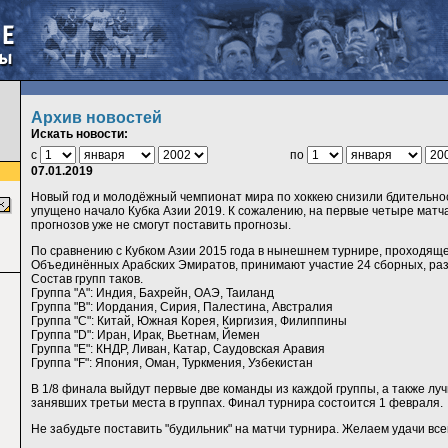
Архив новостей
Искать новости:
с
по
07.01.2019
Новый год и молодёжный чемпионат мира по хоккею снизили бдительнос
упущено начало Кубка Азии 2019. К сожалению, на первые четыре матча
прогнозов уже не смогут поставить прогнозы.
По сравнению с Кубком Азии 2015 года в нынешнем турнире, проходящ
Объединённых Арабских Эмиратов, принимают участие 24 сборных, разб
Состав групп таков.
Группа "A": Индия, Бахрейн, ОАЭ, Таиланд
Группа "B": Иордания, Сирия, Палестина, Австралия
Группа "C": Китай, Южная Корея, Киргизия, Филиппины
Группа "D": Иран, Ирак, Вьетнам, Йемен
Группа "E": КНДР, Ливан, Катар, Саудовская Аравия
Группа "F": Япония, Оман, Туркмения, Узбекистан
В 1/8 финала выйдут первые две команды из каждой группы, а также луч
занявших третьи места в группах. Финал турнира состоится 1 февраля.
Не забудьте поставить "будильник" на матчи турнира. Желаем удачи все