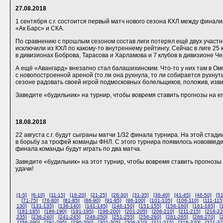
27.08.2018
1 сентября с.г. состоится первый матч нового сезона КХЛ между финал
«Ак Барс» и СКА.
По сравнению с прошлым сезоном состав лиги потерял ещё двух участн
исключили из КХЛ по какому-то внутреннему рейтингу. Сейчас в лиге 25 к
в дивизионах Боброва, Тарасова и Харламова и 7 клубов в дивизионе Ч
А ещё «Авангард» внезапно стал балашихинским. Что-то у них там в Ом
с новопостроенной ареной (то ли она рухнула, то ли собирается рухнуть
сезоне радовать своей игрой подмосковных болельщиков, положив, извин
Заведите «будильник» на турнир, чтобы вовремя ставить прогнозы на е
18.08.2018
22 августа с.г. будут сыграны матчи 1/32 финала турнира. На этой стадии
в борьбу за трофей команды ФНЛ. С этого турнира появилось нововведен
финала команды будут играть по два матча.
Заведите «будильник» на этот турнир, чтобы вовремя ставить прогнозы
удачи!
[1-5]
[6-10]
[11-15]
[16-20]
[21-25]
[26-30]
[31-35]
[36-40]
[41-45]
[46-50]
[5
[71-75]
[76-80]
[81-85]
[86-90]
[91-95]
[96-100]
[101-105]
[106-110]
[111-115
130]
[131-135]
[136-140]
[141-145]
[146-150]
[151-155]
[156-160]
[161-165]
[
[181-185]
[186-190]
[191-195]
[196-200]
[201-205]
[206-210]
[211-215]
[216-22
235]
[236-240]
[241-245]
[246-250]
[251-255]
[256-260]
[261-265]
[266-270]
[
[286-290]
[291-295]
[296-300]
[301-305]
[306-310]
[311-315]
[316-320]
[321-32