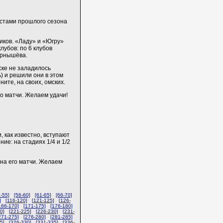
истами прошлого сезона
иков. «Ладу» и «Югру»
лубов: по 6 клубов
ернышёва.
ске не заладилось
) и решили они в этом
ите, на своих, омских.
го матчи. Желаем удачи!
, как известно, вступают
ие: на стадиях 1/4 и 1/2
 на его матчи. Желаем
1-55]
[56-60]
[61-65]
[66-70]
]
[116-120]
[121-125]
[126-
166-170]
[171-175]
[176-180]
0]
[221-225]
[226-230]
[231-
271-275]
[276-280]
[281-285]
5]
[326-330]
[331-335]
[336-