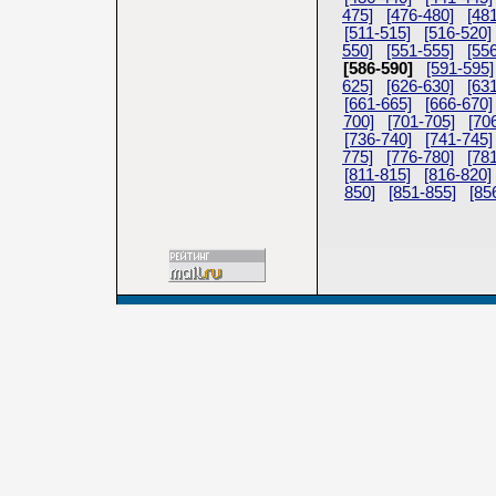
475]
[476-480]
[48
[511-515]
[516-520]
550]
[551-555]
[55
[586-590]
[591-595]
625]
[626-630]
[63
[661-665]
[666-670]
700]
[701-705]
[70
[736-740]
[741-745]
775]
[776-780]
[78
[811-815]
[816-820]
850]
[851-855]
[85