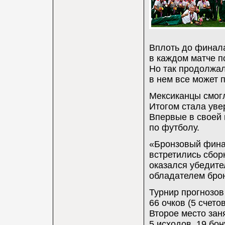
Вплоть до финала
в каждом матче п
Но так продолжал
в нем все может п
Мексиканцы смогл
Итогом стала уве
Впервые в своей
по футболу.
«Бронзовый финал
встретились сбор
оказался убедите
обладателем брон
Турнир прогнозов
66 очков (5 счето
Второе место заня
5 исходов, 19 бон