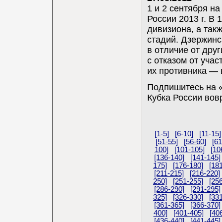
1 и 2 сентября на
России 2013 г. В 
дивизиона, а так
стадий. Дзержинс
в отличие от дру
с отказом от уча
их противника — 
Подпишитесь на «
Кубка России вов
[1-5]
[6-10]
[11-15]
[51-55]
[56-60]
[61
100]
[101-105]
[10
[136-140]
[141-145]
175]
[176-180]
[18
[211-215]
[216-220]
250]
[251-255]
[25
[286-290]
[291-295]
325]
[326-330]
[33
[361-365]
[366-370]
400]
[401-405]
[40
[436-440]
[441-445]