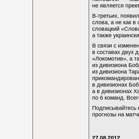
не является прее
В-третьих, появи
слова, а не как в
словацкий «Слов
а также украинск
В связи с измене
в составах двух 
«Локомотив», а т
из дивизиона Боб
из дивизиона Тар
прикомандированы
в дивизионах Боб
а в дивизионах 
по 6 команд. Всег
Подписывайтесь н
прогнозы на матч
27.08.2012