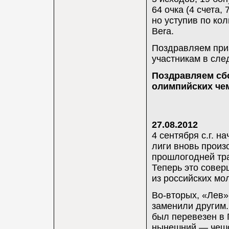
64 очка (4 счета,
но уступив по ко
Bera.
Поздравляем приз
участникам в сле
Поздравляем сб
олимпийских че
27.08.2012
4 сентября с.г. н
лиги вновь произ
прошлогодней тра
Теперь это совер
из российских мо
Во-вторых, «Лев»
заменили другим.
был перевезен в 
нынешний — чешс