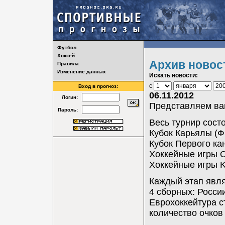
Футбол
Хоккей
Архив новос
Правила
Изменение данных
Искать новости:
с
Вход в прогноз:
06.11.2012
Логин:
Представляем вам
Пароль:
Весь турнир состо
Кубок Карьялы (Ф
Кубок Первого ка
Хоккейные игры O
Хоккейные игры Ka
Каждый этап явля
4 сборных: Росси
Еврохоккейтура с
количество очков