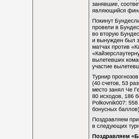
занявшие, соответ
являющийся фина
Покинут Бундесли
провели в Бундес
во вторую Бундес
и вынужден был з
матчах против «
«Кайзерслаутерну
вылетевших кома
участие вылетевш
Турнир прогнозов
(40 счетов, 53 ра
место занял Че Ге
80 исходов, 186 
Polkovnik007: 558
бонусных баллов)
Поздравляем при
в следующих турн
Поздравляем «Б