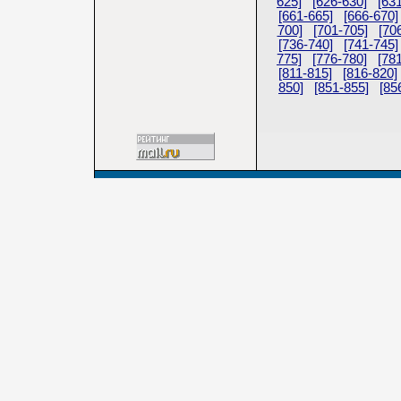
625]
[626-630]
[63
[661-665]
[666-670]
700]
[701-705]
[70
[736-740]
[741-745]
775]
[776-780]
[78
[811-815]
[816-820]
850]
[851-855]
[85