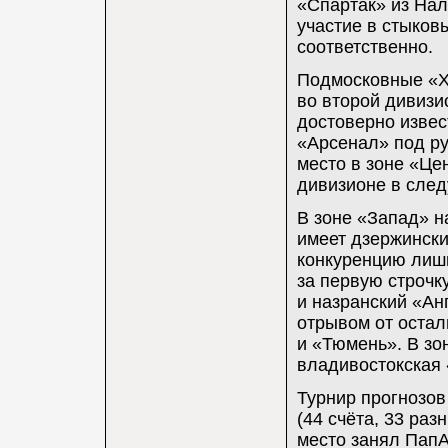
«Спартак» из Нал
участие в стыков
соответственно.
Подмосковные «Х
во второй дивизи
достоверно извес
«Арсенал» под р
место в зоне «Це
дивизионе в сле
В зоне «Запад» 
имеет дзержински
конкуренцию лишь
за первую строчк
и назранский «Ан
отрывом от остал
и «Тюмень». В зо
владивостокская 
Турнир прогнозов
(44 счёта, 33 раз
место занял ПапАн