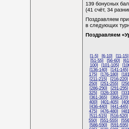
139 бонусных балл
(41 счёт, 34 разн
Поздравляем при
в следующих турн
Поздравляем «Ур
[1-5]
[6-10]
[11-15]
[51-55]
[56-60]
[61
100]
[101-105]
[10
[136-140]
[141-145]
175]
[176-180]
[18
[211-215]
[216-220]
250]
[251-255]
[25
[286-290]
[291-295]
325]
[326-330]
[33
[361-365]
[366-370]
400]
[401-405]
[40
[436-440]
[441-445]
475]
[476-480]
[48
[511-515]
[516-520]
550]
[551-555]
[55
[586-590]
[591-595]