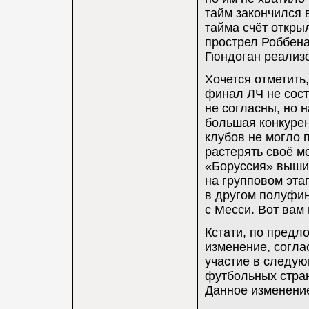
тайм закончился 
тайма счёт откры
прострел Роббена
Гюндоган реализ
Хочется отметить
финал ЛЧ не сост
не согласны, но 
большая конкурен
клубов не могло 
растерять своё мо
«Боруссия» вышиб
на групповом эта
в другом полуфи
с Месси. Вот вам 
Кстати, по пред
изменение, согла
участие в следую
футбольных стран
Данное изменение