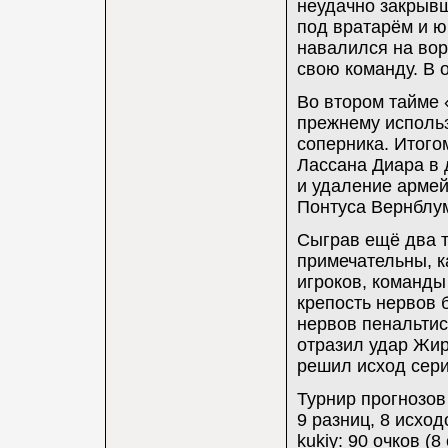
неудачно закрывш
под вратарём и ю
навалился на вор
свою команду. В 
Во втором тайме 
прежнему исполь
соперника. Итого
Лассана Диара в
и удаление армей
Понтуса Вернблум
Сыграв ещё два т
примечательны, к
игроков, команды
крепость нервов 
нервов пенальтис
отразил удар Жир
решил исход сери
Турнир прогнозов
9 разниц, 8 исход
kukiy: 90 очков (