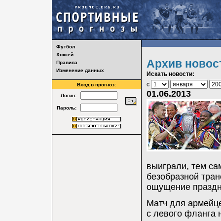
Футбол
Хоккей
Архив новос
Правила
Изменение данных
Искать новости:
с
Вход в прогноз:
01.06.2013
Логин:
Пароль:
выиграли, тем са
безобразной тран
ощущение праздн
Матч для армейце
с левого фланга 