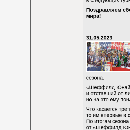
в следующих турн
Поздравляем сб
мира!
31.05.2023
сезона.
«Шеффилд Юнайте
и отставший от л
но на это ему по
Что касается тре
то им впервые в 
По итогам сезона
от «Шеффилд Юна