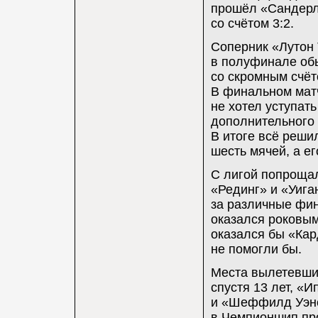
прошёл «Сандерле
со счётом 3:2.
Соперник «Лутон 
в полуфинале об
со скромным счёт
В финальном матче
не хотел уступать
дополнительного
В итоге всё реши
шесть мячей, а е
С лигой попрощал
«Рединг» и «Уига
за различные фи
оказался роковым,
оказался бы «Кар
не помогли бы.
Места вылетевши
спустя 13 лет, «И
и «Шеффилд Уэнс
в Чемпионшип пр