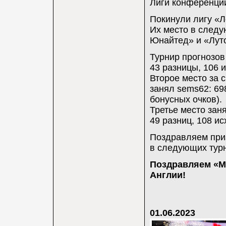
Лиги конференци
Покинули лигу «Л
Их место в след
Юнайтед» и «Луто
Турнир прогнозов
43 разницы, 106 и
Второе место за 
занял sems62: 698
бонусных очков).
Третье место заня
49 разниц, 108 ис
Поздравляем приз
в следующих турн
Поздравляем «Ма
Англии!
01.06.2023