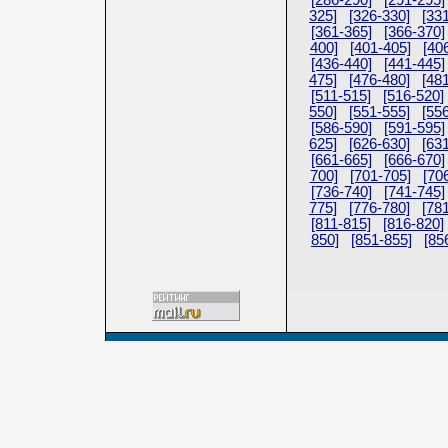
[286-290]
[291-295]
325]
[326-330]
[33
[361-365]
[366-370]
400]
[401-405]
[40
[436-440]
[441-445]
475]
[476-480]
[48
[511-515]
[516-520]
550]
[551-555]
[55
[586-590]
[591-595]
625]
[626-630]
[63
[661-665]
[666-670]
700]
[701-705]
[70
[736-740]
[741-745]
775]
[776-780]
[78
[811-815]
[816-820]
850]
[851-855]
[85