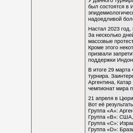
У данного турнир
был состоятся в 
эпидемиологическ
надоедливой боле
Настал 2023 год,
За несколько дне
массовые протест
Кроме этого неко
призвали запрети
поддержки Индон
В итоге 29 март
турнира. Заинтер
Аргентина, Катар 
чемпионат мира п
21 апреля в Цюри
Вот её результаты
Группа «A»: Арге
Группа «B»: США,
Группа «C»: Изра
Группа «D»: Браз