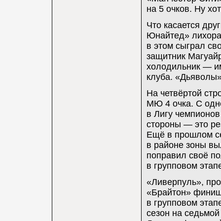
на 5 очков. Ну хот
Что касается дру
Юнайтед» лихора
в этом сыграл с
защитник Магуай
холодильник — и
клуба. «Дьяволы»
На четвёртой стр
МЮ 4 очка. С одн
в Лигу чемпионов
стороны — это ре
Ещё в прошлом се
в районе зоны вы
поправил своё по
в групповом этап
«Ливерпуль», про
«Брайтон» финиш
в групповом этап
сезон на седьмой