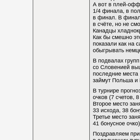
А вот в плей-офф
1/4 финала, в п
в финал. В фина
в счёте, но не см
Канадцы хладнокр
Как бы смешно эт
показали как на 
обыгрывать немц
В подвалах групп
со Словенией выш
последние места 
займут Польша и 
В турнире прогно
очков (7 счетов, 
Второе место заня
33 исхода, 38 бон
Третье место заня
41 бонусное очко)
Поздравляем приз