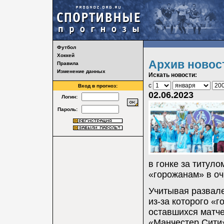
Футбол
Хоккей
Архив новос
Правила
Изменение данных
Искать новости:
с
Вход в прогноз:
02.06.2023
Логин:
Пароль:
в гонке за титул
«горожанам» в оч
Учитывая развал
из-за которого «
оставшихся матче
«Манчестер Сити»