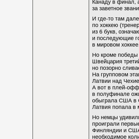
Канаду в финал, 
за заветное зван
И где-то там дал
по хоккею (трене
из 6 букв, означ
и последующие го
в мировом хоккее
Но кроме победы
Швейцария третий
но позорно слива
На групповом эта
Латвии над Чехи
А вот в плей-офф
в полуфинале ожи
обыграла США в О
Латвия попала в 
Но немцы удивили
проиграли первые
Финляндии и США)
необходимое коли