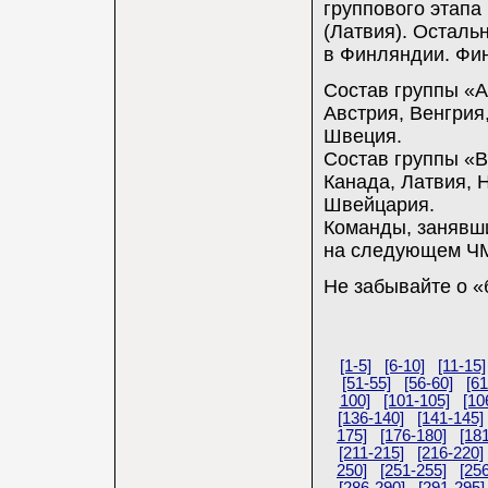
группового этапа
(Латвия). Осталь
в Финляндии. Фин
Состав группы «A
Австрия, Венгрия
Швеция.
Состав группы «B»
Канада, Латвия, 
Швейцария.
Команды, занявши
на следующем ЧМ
Не забывайте о «
[1-5]
[6-10]
[11-15]
[51-55]
[56-60]
[61
100]
[101-105]
[10
[136-140]
[141-145]
175]
[176-180]
[18
[211-215]
[216-220]
250]
[251-255]
[25