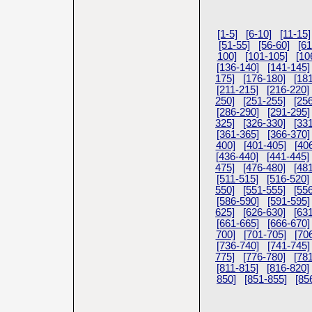
[1-5]
[6-10]
[11-15]
[51-55]
[56-60]
[61
100]
[101-105]
[10
[136-140]
[141-145]
175]
[176-180]
[18
[211-215]
[216-220]
250]
[251-255]
[25
[286-290]
[291-295]
325]
[326-330]
[33
[361-365]
[366-370]
400]
[401-405]
[40
[436-440]
[441-445]
475]
[476-480]
[48
[511-515]
[516-520]
550]
[551-555]
[55
[586-590]
[591-595]
625]
[626-630]
[63
[661-665]
[666-670]
700]
[701-705]
[70
[736-740]
[741-745]
775]
[776-780]
[78
[811-815]
[816-820]
850]
[851-855]
[85