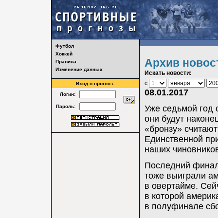
Футбол
Хоккей
Архив новос
Правила
Изменение данных
Искать новости:
с
Вход в прогноз:
08.01.2017
Логин:
Пароль:
Уже седьмой год 
они будут након
«бронзу» считаю
Единственной пр
наших чиновнико
Последний финал 
тоже выиграли ам
в овертайме. Сей
в которой америк
в полуфинале сб