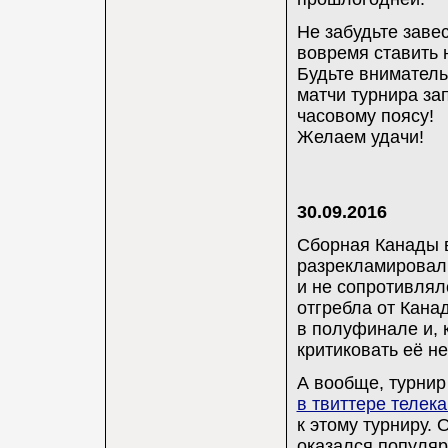
Не забудьте заве
вовремя ставить 
Будьте вниматель
матчи турнира за
часовому поясу!
Желаем удачи!
30.09.2016
Сборная Канады 
разрекламировали
и не сопротивлял
отгребла от Кана
в полуфинале и, 
критиковать её не
А вообще, турни
в твиттере телек
к этому турниру.
оказался популярн