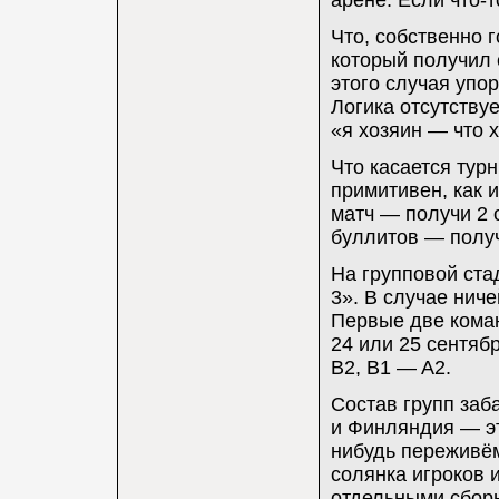
арене. Если что-т
Что, собственно 
который получил 
этого случая упо
Логика отсутствуе
«я хозяин — что х
Что касается турн
примитивен, как 
матч — получи 2 
буллитов — получ
На групповой ста
3». В случае нич
Первые две коман
24 или 25 сентяб
B2, B1 — A2.
Состав групп заб
и Финляндия — эт
нибудь переживём
солянка игроков 
отдельными сбор