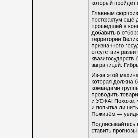
который пройдёт 
Главным сюрпризо
постфактум ещё д
прошедшей в конц
добавить в отбор
территории Велик
признанного госуд
отсутствия разви
квазигосударств 
заграницей. Гибр
Из-за этой махин
которая должна б
командами группы
проводить товар
и УЕФА! Похоже, 
и попытка лишить
Поживём — увид
Подписывайтесь н
ставить прогнозы