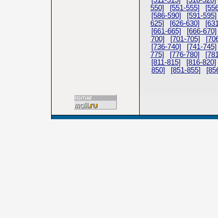
[511-515]
[516-520]
550]
[551-555]
[55
[586-590]
[591-595]
625]
[626-630]
[63
[661-665]
[666-670]
700]
[701-705]
[70
[736-740]
[741-745]
775]
[776-780]
[78
[811-815]
[816-820]
850]
[851-855]
[85