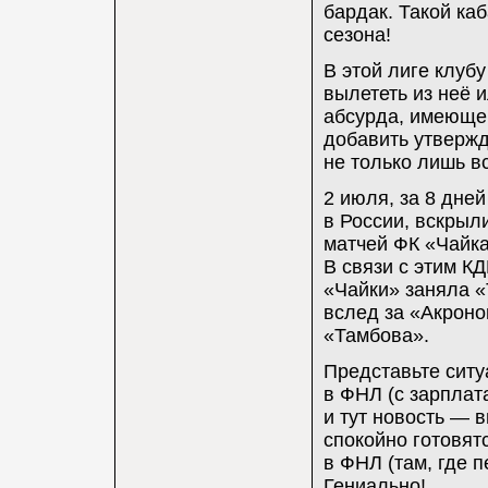
бардак. Такой ка
сезона!
В этой лиге клуб
вылететь из неё 
абсурда, имеющег
добавить утвержде
не только лишь вс
2 июля, за 8 дней
в России, вскрыл
матчей ФК «Чайка
В связи с этим К
«Чайки» заняла «
вслед за «Акроно
«Тамбова».
Представьте ситу
в ФНЛ (с зарплата
и тут новость — 
спокойно готовятс
в ФНЛ (там, где п
Гениально!