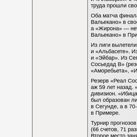
труда прошли сво
Оба матча финала
Вальекано» в сво
а «Жирона» — нет
Вальекано» в При
Из лиги вылетели
и «Альбасете». 
и «Эйбар». Из С
Сосьедад B» (рез
«Аморебьета», «И
Резерв «Реал Сос
аж 59 лет назад.
дивизион. «Ибица
был образован ли
в Сегунде, а в 70
в Примере.
Турнир прогнозов
(66 счетов, 71 ра
Второе место заня