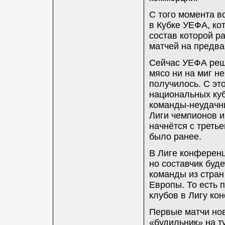
С того момента в
в Кубке УЕФА, ко
состав которой р
матчей на предва
Сейчас УЕФА реши
мясо ни на миг не
получилось. С эт
национальных куб
команды-неудачн
Лиги чемпионов и
начнётся с третье
было ранее.
В Лиге конференц
но составчик буде
команды из стран
Европы. То есть 
клубов в Лигу ко
Первые матчи нов
«будильник» на т