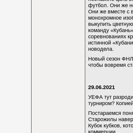
футбол. Они же н
Они же вместе с 
монохромное изо
выкупить цветную
команду «Кубань»
соревнованиях к
истинной «Кубани
новодела.
Новый сезон ФНЛ 
чтобы вовремя ст
29.06.2021
УЕФА тут разроди
турниром? Копией
Постараемся поня
Старожилы навер
Кубок кубков, кот
коммерции.