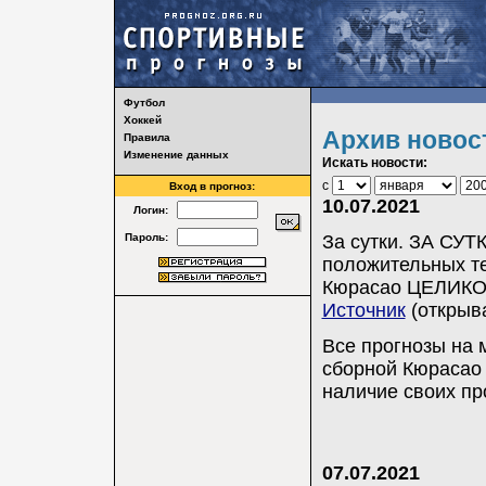
Футбол
Хоккей
Архив новос
Правила
Изменение данных
Искать новости:
с
Вход в прогноз:
10.07.2021
Логин:
Пароль:
За сутки. ЗА СУТК
положительных т
Кюрасао ЦЕЛИКОМ
Источник
(открыва
Все прогнозы на 
сборной Кюрасао
наличие своих пр
07.07.2021