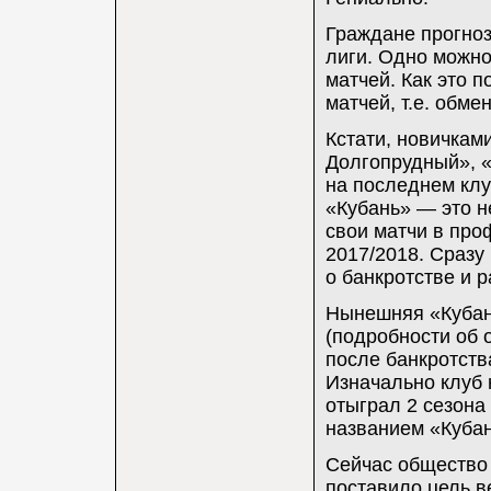
Граждане прогноз
лиги. Одно можно
матчей. Как это 
матчей, т.е. обме
Кстати, новичкам
Долгопрудный», «
на последнем клу
«Кубань» — это н
свои матчи в пр
2017/2018. Сразу
о банкротстве и 
Нынешняя «Кубан
(подробности об 
после банкротств
Изначально клуб 
отыграл 2 сезона
названием «Куба
Сейчас общество
поставило цель в