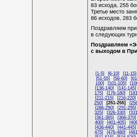
83 исхода, 255 бо
Третье место заня
86 исходов, 283 б
Поздравляем приз
в следующих турн
Поздравляем «Э
с выходом в Пр
[1-5]
[6-10]
[11-15]
[51-55]
[56-60]
[61
100]
[101-105]
[10
[136-140]
[141-145]
175]
[176-180]
[18
[211-215]
[216-220]
250]
[251-255]
[25
[286-290]
[291-295]
325]
[326-330]
[33
[361-365]
[366-370]
400]
[401-405]
[40
[436-440]
[441-445]
475]
[476-480]
[48