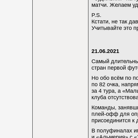
матчи. Желаем уд
P.S.
Кстати, не так д
Учитывайте это п
21.06.2021
Самый длительный
стран первой фут
Но обо всём по п
по 82 очка, напр
за 4 тура, а «Мал
клуба отсутствов
Команды, занявши
плей-офф для опр
присоединится к 
В полуфиналах иг
и «Альмерия» с 