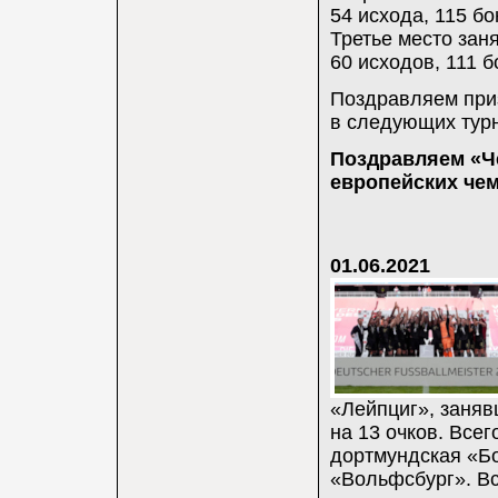
54 исхода, 115 бо
Третье место заня
60 исходов, 111 б
Поздравляем при
в следующих турн
Поздравляем «Че
европейских че
01.06.2021
«Лейпциг», заняв
на 13 очков. Всег
дортмундская «Бо
«Вольфсбург». Вс