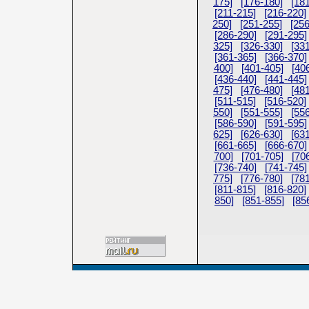
175]
[176-180]
[18
[211-215]
[216-220]
250]
[251-255]
[25
[286-290]
[291-295]
325]
[326-330]
[33
[361-365]
[366-370]
400]
[401-405]
[40
[436-440]
[441-445]
475]
[476-480]
[48
[511-515]
[516-520]
550]
[551-555]
[55
[586-590]
[591-595]
625]
[626-630]
[63
[661-665]
[666-670]
700]
[701-705]
[70
[736-740]
[741-745]
775]
[776-780]
[78
[811-815]
[816-820]
850]
[851-855]
[85