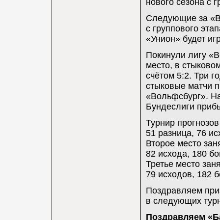
нового сезона с г
Следующие за «В
с группового эта
«Унион» будет иг
Покинули лигу «В
место, в стыково
счётом 5:2. Три 
стыковые матчи п
«Вольфсбург». Н
Бундеслиги приб
Турнир прогнозов
51 разница, 76 ис
Второе место заня
82 исхода, 180 бо
Третье место заня
79 исходов, 182 б
Поздравляем приз
в следующих турн
Поздравляем «Б