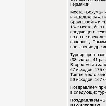
Германии.
Места «Бохума» 
и «Шальке 04». П
Брауншвейг» и «В
16-е место, был 
следующего сезон
но он не восполь
сопернику. Помим
повышение дрезде
Турнир прогнозов
(38 счетов, 41 ра
Второе место зан
67 исходов, 175 б
Третье место заня
59 исходов, 167 б
Поздравляем приз
в следующих турн
Поздравляем «Б
в Бундеслигу!