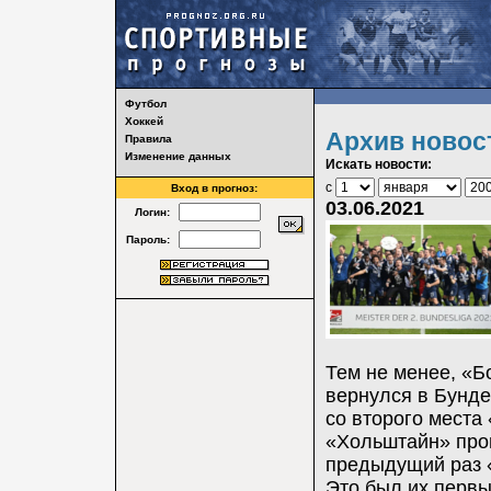
Футбол
Хоккей
Архив новос
Правила
Изменение данных
Искать новости:
с
Вход в прогноз:
03.06.2021
Логин:
Пароль:
Тем не менее, «Б
вернулся в Бунде
со второго места
«Хольштайн» прои
предыдущий раз «
Это был их первы