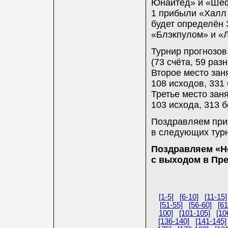
Юнайтед» и «Шеф
1 прибыли «Халл 
будет определён 
«Блэкпулом» и «Л
Турнир прогнозов
(73 счёта, 59 раз
Второе место заня
108 исходов, 331 
Третье место заня
103 исхода, 313 б
Поздравляем приз
в следующих тур
Поздравляем «Н
с выходом в Пре
[1-5]
[6-10]
[11-15]
[51-55]
[56-60]
[61
100]
[101-105]
[10
[136-140]
[141-145]