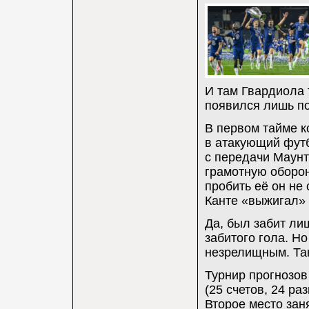
И там Гвардиола 
появился лишь по
В первом тайме к
в атакующий футб
с передачи Маунт
грамотную оборон
пробить её он не
Канте «выжигал» в
Да, был забит ли
забитого гола. Но
незрелищным. Так
Турнир прогнозов
(25 счетов, 24 ра
Второе место заня