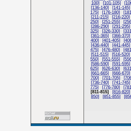
100]
[101-105]
[10
[136-140]
[141-145]
175]
[176-180]
[18
[211-215]
[216-220]
250]
[251-255]
[25
[286-290]
[291-295]
325]
[326-330]
[33
[361-365]
[366-370]
400]
[401-405]
[40
[436-440]
[441-445]
475]
[476-480]
[48
[511-515]
[516-520]
550]
[551-555]
[55
[586-590]
[591-595]
625]
[626-630]
[63
[661-665]
[666-670]
700]
[701-705]
[70
[736-740]
[741-745]
775]
[776-780]
[78
[811-815]
[816-820]
850]
[851-855]
[85