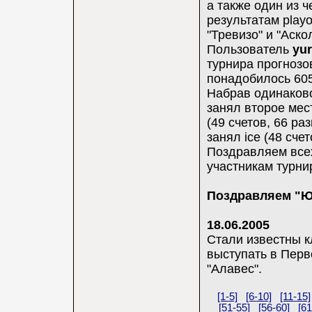
а также один из 
результатам playo
"Тревизо" и "Аско
Пользователь
yu
турнира прогнозо
понадобилось 605 
Набрав одинаково
занял второе мес
(49 счетов, 66 ра
занял ice (48 сче
Поздравляем все
участникам турни
Поздравляем "Ю
18.06.2005
Стали известны к
выступать в Перв
"Алавес".
[1-5]
[6-10]
[11-15]
[51-55]
[56-60]
[61