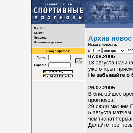
Футбол
Хоккей
Архив новос
Правила
Изменение данных
Искать новости:
с
Вход в прогноз:
07.08.2005
Логин:
13 августа начин
Пароль:
уже открыт приём
Не забывайте о 
26.07.2005
В ближайшее врем
прогнозов:
29 июля матчем П
5 августа матчем
чемпионат Герман
Делайте прогноз