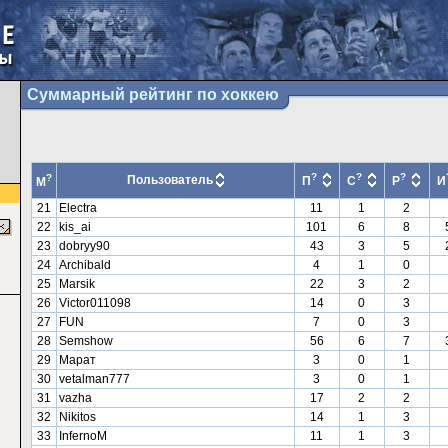
Суммарный рейтинг по хоккею
?
?
?
?
Пользователь
П
С
Р
И
М
21
Electra
11
1
2
22
kis_ai
101
6
8
23
dobryy90
43
3
5
24
Archibald
4
1
0
25
Marsik
22
3
2
26
Victor011098
14
0
3
27
FUN
7
0
3
28
Semshow
56
6
7
29
Марат
3
0
1
30
vetalman777
3
0
1
31
vazha
17
2
2
32
Nikitos
14
1
3
33
InfernoM
11
1
3