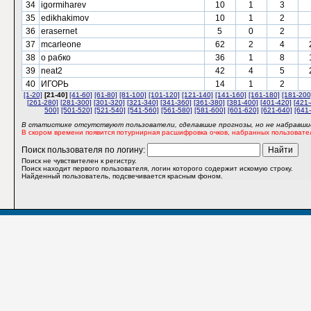
34
igormiharev
10
1
3
35
edikhakimov
10
1
2
36
erasernet
5
0
2
37
mcarleone
62
2
4
38
о рабко
36
1
8
39
neat2
42
4
5
40
ИГОРЬ
14
1
2
[1-20]
[21-40]
[41-60]
[61-80]
[81-100]
[101-120]
[121-140]
[141-160]
[161-180]
[181-200
[261-280]
[281-300]
[301-320]
[321-340]
[341-360]
[361-380]
[381-400]
[401-420]
[421-
500]
[501-520]
[521-540]
[541-560]
[561-580]
[581-600]
[601-620]
[621-640]
[641
В статистике отсутствуют пользователи, сделавшие прогнозы, но не набравшие
В скором времени появится потурнирная расшифровка очков, набранных пользовате
Поиск пользователя по логину:
Поиск не чувствителен к регистру.
Поиск находит первого пользователя, логин которого содержит искомую строку.
Найденный пользователь, подсвечивается красным фоном.