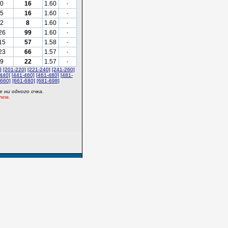
0
16
1.60
-
5
16
1.60
-
2
8
1.60
-
26
99
1.60
-
15
57
1.58
-
23
66
1.57
-
9
22
1.57
-
]
[201-220]
[221-240]
[241-260]
440]
[441-460]
[461-480]
[481-
-660]
[661-680]
[681-698]
 ни одного очка.
лем.