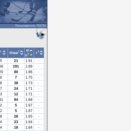
Пользователь: ГОСТЬ
о/
?
?
?
Очки
+
?
п
5
21
1.91
-
56
191
1.89
-
20
80
1.86
-
0
7
1.75
-
6
38
1.73
-
7
24
1.71
-
3
12
1.71
-
31
94
1.68
-
2
5
1.67
-
2
5
1.67
-
8
28
1.65
-
4
23
1.64
-
4
18
1.64
-