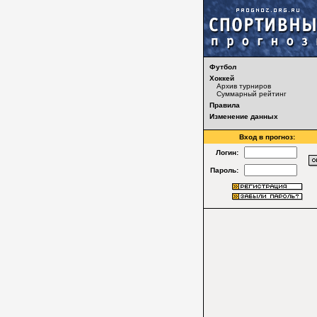
Футбол
Хоккей
Архив турниров
Суммарный рейтинг
Правила
Изменение данных
Вход в прогноз:
Логин:
Пароль: