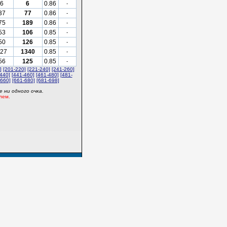
6
6
0.86
-
37
77
0.86
-
75
189
0.86
-
53
106
0.85
-
50
126
0.85
-
27
1340
0.85
-
56
125
0.85
-
]
[201-220]
[221-240]
[241-260]
440]
[441-460]
[461-480]
[481-
-660]
[661-680]
[681-698]
 ни одного очка.
лем.