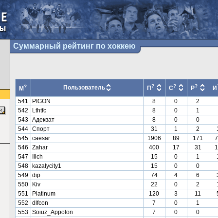
Суммарный рейтинг по хоккею
?
?
?
?
Пользователь
П
С
Р
И
М
541
PIGON
8
0
2
542
Lthtfc
8
0
1
543
Адекват
8
0
0
544
Спорт
31
1
2
545
caesar
1906
89
171
7
546
Zahar
400
17
31
1
547
Ilich
15
0
1
548
kazalycity1
15
0
0
549
dip
74
4
6
550
Kiv
22
0
2
551
Platinum
120
3
11
552
dlfcon
7
0
1
553
Soiuz_Appolon
7
0
0