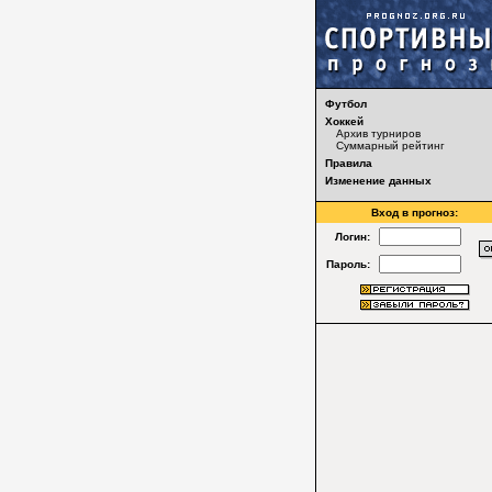
Футбол
Хоккей
Архив турниров
Суммарный рейтинг
Правила
Изменение данных
Вход в прогноз:
Логин:
Пароль: