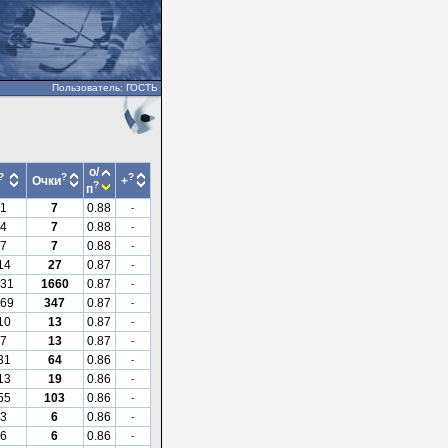
Пользователь: ГОСТЬ
о/
?
?
?
Очки
+
?
п
1
7
0.88
-
4
7
0.88
-
7
7
0.88
-
14
27
0.87
-
31
1660
0.87
-
69
347
0.87
-
10
13
0.87
-
7
13
0.87
-
31
64
0.86
-
13
19
0.86
-
55
103
0.86
-
3
6
0.86
-
6
6
0.86
-