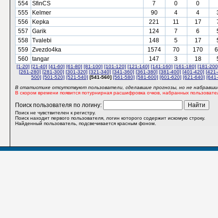
554
SfinCS
7
0
0
555
Kelmer
90
4
4
556
Kepka
221
11
17
557
Garik
124
7
6
558
Tvalebi
148
5
17
559
Zvezdo4ka
1574
70
170
6
560
tangar
147
3
18
[1-20]
[21-40]
[41-60]
[61-80]
[81-100]
[101-120]
[121-140]
[141-160]
[161-180]
[181-200
[261-280]
[281-300]
[301-320]
[321-340]
[341-360]
[361-380]
[381-400]
[401-420]
[421-
500]
[501-520]
[521-540]
[541-560]
[561-580]
[581-600]
[601-620]
[621-640]
[641
В статистике отсутствуют пользователи, сделавшие прогнозы, но не набравшие
В скором времени появится потурнирная расшифровка очков, набранных пользовате
Поиск пользователя по логину:
Поиск не чувствителен к регистру.
Поиск находит первого пользователя, логин которого содержит искомую строку.
Найденный пользователь, подсвечивается красным фоном.