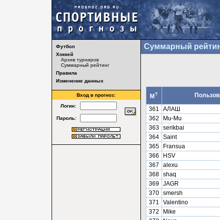
Суммарный рейтин
Футбол
Хоккей
Архив турниров
Суммарный рейтинг
Правила
Изменение данных
?
Пользов
Вход в прогноз:
М
Логин:
361
АЛАШ
362
Mu-Mu
Пароль:
363
serikbai
364
Saint
365
Fransua
366
HSV
367
alexu
368
shaq
369
JAGR
370
smersh
371
Valentino
372
Mike