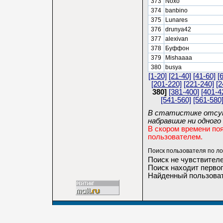
373
Noxo
374
banbino
375
Lunares
376
drunya42
377
alexivan
378
Буффон
379
Mishaaaa
380
busya
[1-20]
[21-40]
[41-60]
[
[201-220]
[221-240]
[2
380]
[381-400]
[401-4
[541-560]
[561-580
В статистике отсут
набравшие ни одного 
В скором времени по
пользователем.
Поиск пользователя по ло
Поиск не чувствителе
Поиск находит первог
Найденный пользоват