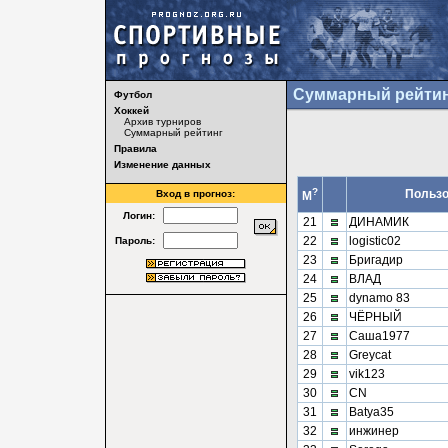
Суммарный рейтин
Футбол
Хоккей
Архив турниров
Суммарный рейтинг
Правила
Изменение данных
?
Пользо
Вход в прогноз:
М
Логин:
21
ДИНАМИК
22
logistic02
Пароль:
23
Бригадир
24
ВЛАД
25
dynamo 83
26
ЧЁРНЫЙ
27
Саша1977
28
Greycat
29
vik123
30
CN
31
Batya35
32
инжинер