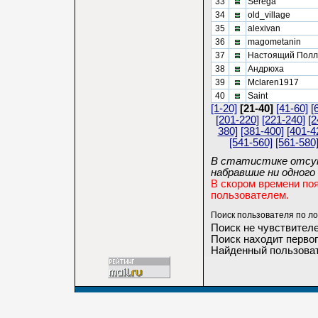
33
Serega
34
old_village
35
alexivan
36
magometanin
37
Настоящий Пол
38
Андрюха
39
Mclaren1917
40
Saint
[1-20]
[21-40]
[41-60]
[
[201-220]
[221-240]
[2
380]
[381-400]
[401-4
[541-560]
[561-580
В статистике отсут
набравшие ни одного 
В скором времени по
пользователем.
Поиск пользователя по ло
Поиск не чувствителе
Поиск находит первог
Найденный пользоват