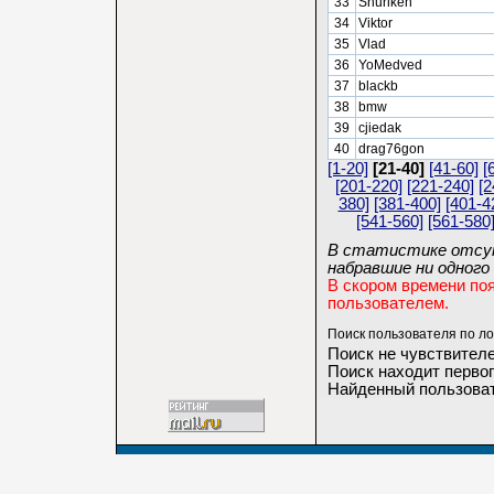
33
Shuriken
34
Viktor
35
Vlad
36
YoMedved
37
blackb
38
bmw
39
cjiedak
40
drag76gon
[1-20]
[21-40]
[41-60]
[
[201-220]
[221-240]
[2
380]
[381-400]
[401-4
[541-560]
[561-580
В статистике отсут
набравшие ни одного 
В скором времени по
пользователем.
Поиск пользователя по ло
Поиск не чувствителе
Поиск находит первог
Найденный пользоват