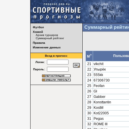
Суммарный рейтин
Футбол
Хоккей
Архив турниров
Суммарный рейтинг
Правила
Изменение данных
?
Пользов
Вход в прогноз:
М
Логин:
21
vikchit
22
Упырёк
Пароль:
23
555kk
24
67306730
25
Feofan
26
GI
27
Gabber
28
Konsttantin
29
KostM
30
Kot22005
31
Pegas
32
ROME III