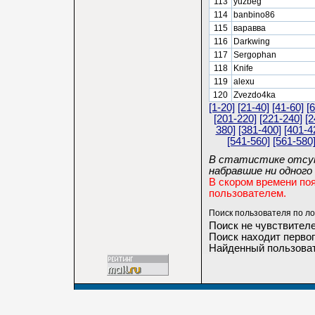
113
yuzbeg
114
banbino86
115
варавва
116
Darkwing
117
Sergophan
118
Knife
119
alexu
120
Zvezdo4ka
[1-20]
[21-40]
[41-60]
[
[201-220]
[221-240]
[2
380]
[381-400]
[401-4
[541-560]
[561-580
В статистике отсут
набравшие ни одного 
В скором времени по
пользователем.
Поиск пользователя по ло
Поиск не чувствителе
Поиск находит первог
Найденный пользоват