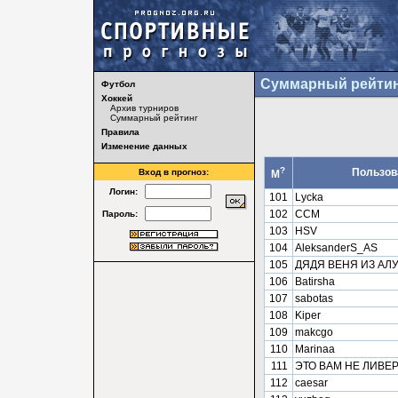
Суммарный рейтин
Футбол
Хоккей
Архив турниров
Суммарный рейтинг
Правила
Изменение данных
?
Пользов
Вход в прогноз:
М
Логин:
101
Lycka
102
ССМ
Пароль:
103
HSV
104
AleksanderS_AS
105
ДЯДЯ ВЕНЯ ИЗ АЛ
106
Batirsha
107
sabotas
108
Kiper
109
makcgo
110
Marinaa
111
ЭТО ВАМ НЕ ЛИВЕ
112
caesar