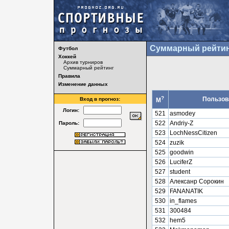
Суммарный рейтин
Футбол
Хоккей
Архив турниров
Суммарный рейтинг
Правила
Изменение данных
?
Пользов
Вход в прогноз:
М
Логин:
521
asmodey
522
Andriy-Z
Пароль:
523
LochNessCitizen
524
zuzik
525
goodwin
526
LuciferZ
527
student
528
Алексанр Сорокин
529
FANANATIK
530
in_flames
531
300484
532
hem5