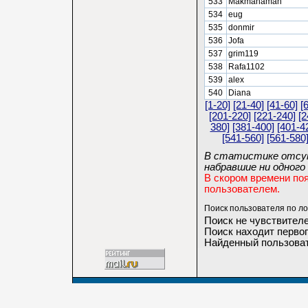
533
Makmanaman
534
eug
535
donmir
536
Jofa
537
grim119
538
Rafa1102
539
alex
540
Diana
[1-20]
[21-40]
[41-60]
[
[201-220]
[221-240]
[2
380]
[381-400]
[401-4
[541-560]
[561-580
В статистике отсут
набравшие ни одного 
В скором времени по
пользователем.
Поиск пользователя по ло
Поиск не чувствителе
Поиск находит первог
Найденный пользоват