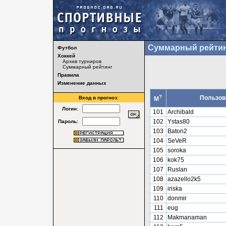
Суммарный рейтин
Футбол
Хоккей
Архив турниров
Суммарный рейтинг
Правила
Изменение данных
?
Пользов
Вход в прогноз:
М
Логин:
101
Archibald
102
Ystas80
Пароль:
103
Baton2
104
SeVeR
105
soroka
106
kok75
107
Ruslan
108
azazello2k5
109
iriska
110
donmir
111
eug
112
Makmanaman