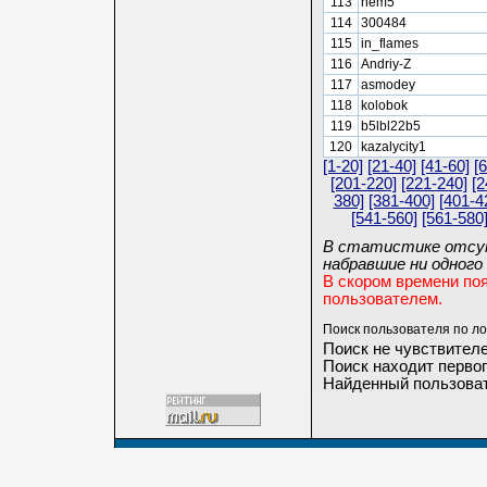
113
hem5
114
300484
115
in_flames
116
Andriy-Z
117
asmodey
118
kolobok
119
b5lbl22b5
120
kazalycity1
[1-20]
[21-40]
[41-60]
[
[201-220]
[221-240]
[2
380]
[381-400]
[401-4
[541-560]
[561-580
В статистике отсут
набравшие ни одного 
В скором времени по
пользователем.
Поиск пользователя по ло
Поиск не чувствителе
Поиск находит первог
Найденный пользоват