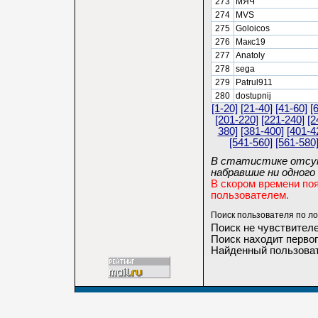
273
МЯЧ
274
MVS
275
Goloicos
276
Макс19
277
Anatoly
278
sega
279
Patrul911
280
dostupnij
[1-20]
[21-40]
[41-60]
[
[201-220]
[221-240]
[2
380]
[381-400]
[401-4
[541-560]
[561-580
В статистике отсут
набравшие ни одного 
В скором времени по
пользователем.
Поиск пользователя по ло
Поиск не чувствителе
Поиск находит первог
Найденный пользоват