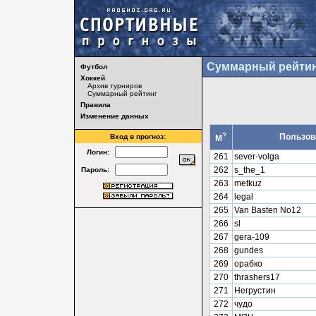
Суммарный рейтин
Футбол
Хоккей
Архив турниров
Суммарный рейтинг
Правила
Изменение данных
?
Пользов
Вход в прогноз:
М
Логин:
261
sever-volga
262
s_the_1
Пароль:
263
metkuz
264
legal
265
Van Basten No12
266
sl
267
gera-109
268
gundes
269
орабко
270
thrashers17
271
Негрустин
272
чудо