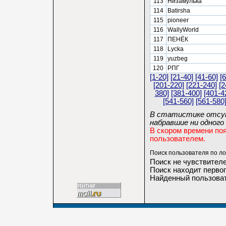
113
Низамулька
114
Batirsha
115
pioneer
116
WallyWorld
117
ПЕНЁК
118
Lycka
119
yuzbeg
120
РПГ
[1-20]
[21-40]
[41-60]
[
[201-220]
[221-240]
[2
380]
[381-400]
[401-4
[541-560]
[561-580
В статистике отсут
набравшие ни одного 
В скором времени по
пользователем.
Поиск пользователя по ло
Поиск не чувствителе
Поиск находит первог
Найденный пользоват