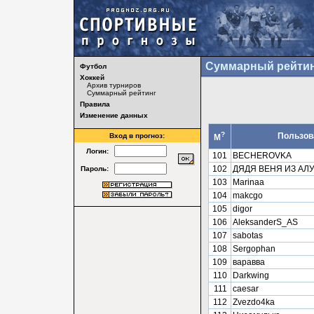
Суммарный рейтин
Футбол
Хоккей
Архив турниров
Суммарный рейтинг
Правила
Изменение данных
?
Пользов
Вход в прогноз:
М
Логин:
101
BECHEROVKA
102
ДЯДЯ ВЕНЯ ИЗ АЛ
Пароль:
103
Marinaa
104
makcgo
105
digor
106
AleksanderS_AS
107
sabotas
108
Sergophan
109
варавва
110
Darkwing
111
caesar
112
Zvezdo4ka