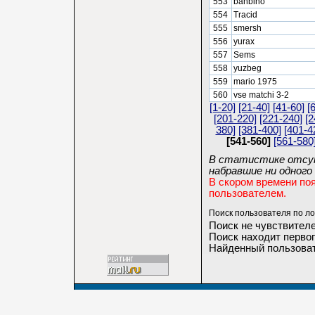
553
banbino
554
Tracid
555
smersh
556
yurax
557
Sems
558
yuzbeg
559
mario 1975
560
vse matchi 3-2
[1-20]
[21-40]
[41-60]
[
[201-220]
[221-240]
[2
380]
[381-400]
[401-4
[541-560]
[561-580
В статистике отсут
набравшие ни одного 
В скором времени по
пользователем.
Поиск пользователя по ло
Поиск не чувствителе
Поиск находит первог
Найденный пользоват