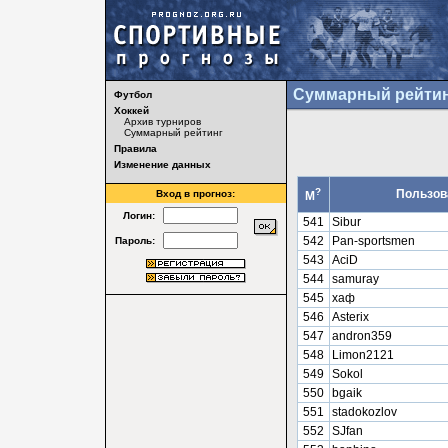
Суммарный рейтин
Футбол
Хоккей
Архив турниров
Суммарный рейтинг
Правила
Изменение данных
?
Пользов
Вход в прогноз:
М
Логин:
541
Sibur
542
Pan-sportsmen
Пароль:
543
AciD
544
samuray
545
хаф
546
Asterix
547
andron359
548
Limon2121
549
Sokol
550
bgaik
551
stadokozlov
552
SJfan