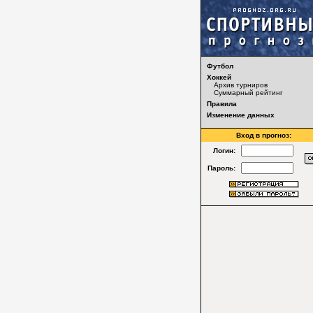
Футбол
Хоккей
Архив турниров
Суммарный рейтинг
Правила
Изменение данных
Вход в прогноз:
Логин:
Пароль: