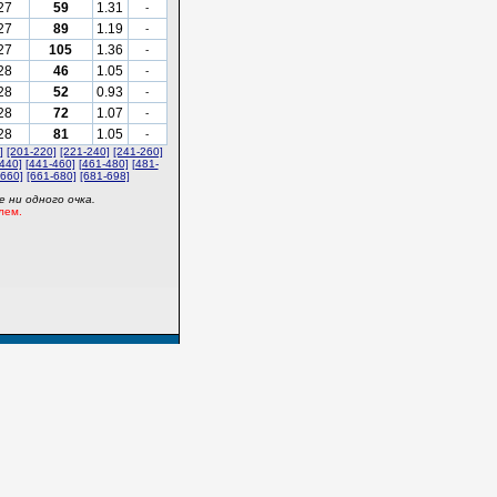
27
59
1.31
-
27
89
1.19
-
27
105
1.36
-
28
46
1.05
-
28
52
0.93
-
28
72
1.07
-
28
81
1.05
-
]
[201-220]
[221-240]
[241-260]
440]
[441-460]
[461-480]
[481-
-660]
[661-680]
[681-698]
 ни одного очка.
лем.