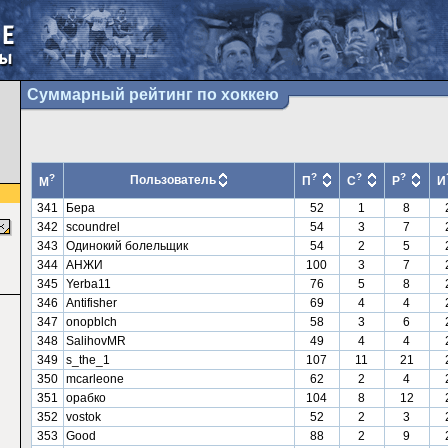
Суммарный рейтинг по хоккею
?
?
?
?
Пользователь
П
С
Р
И
М
341
Бера
52
1
8
342
scoundrel
54
3
7
343
Одинокий болельщик
54
2
5
344
АНЖИ
100
3
7
345
Yerba11
76
5
8
346
Antifisher
69
4
4
347
onopblch
58
3
6
348
SalihovMR
49
4
4
349
s_the_1
107
11
21
350
mcarleone
62
2
4
351
орабко
104
8
12
352
vostok
52
2
3
353
Good
88
2
9