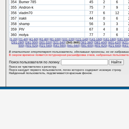
354
Bumer 785
45
2
6
355
Andron-k
75
7
9
356
vladm70
77
6
12
357
irakli
44
0
6
358
shamp
56
3
3
359
PIV
67
4
8
360
motya
77
7
6
[1-20]
[21-40]
[41-60]
[61-80]
[81-100]
[101-120]
[121-140]
[141-160]
[161-180]
[181-200
[261-280]
[281-300]
[301-320]
[321-340]
[341-360]
[361-380]
[381-400]
[401-420]
[421-
500]
[501-520]
[521-540]
[541-560]
[561-580]
[581-600]
[601-620]
[621-640]
[641
В статистике отсутствуют пользователи, сделавшие прогнозы, но не набравшие
В скором времени появится потурнирная расшифровка очков, набранных пользовате
Поиск пользователя по логину:
Поиск не чувствителен к регистру.
Поиск находит первого пользователя, логин которого содержит искомую строку.
Найденный пользователь, подсвечивается красным фоном.