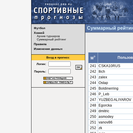
Суммарный рейтин
Футбол
Хоккей
Архив турниров
Суммарный рейтинг
Правила
Изменение данных
?
Пользов
Вход в прогноз:
М
Логин:
241
CSKA10RUS
242
Ilich
Пароль:
243
zalex
244
Ostap
245
Boldinerring
246
P_Leb
247
YUZBEG ALIYAROV
248
Egorcka
249
dmitric
250
asmodey
251
vanov86
252
zk