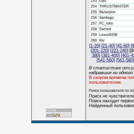
253
cujo
254
THRUSTMASTER
255
Вальтрон
256
Santiago
257
FC_loko
258
Sacred
259
Lexus9208
260
Kiv
[1-20]
[21-40]
[41-60]
[
[201-220]
[221-240]
[2
380]
[381-400]
[401-4
[541-560]
[561-580
В статистике отсут
набравшие ни одного 
В скором времени по
пользователем.
Поиск пользователя по ло
Поиск не чувствителе
Поиск находит первог
Найденный пользоват