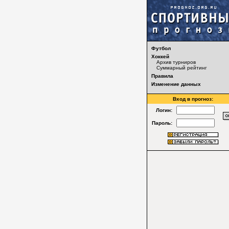
Футбол
Хоккей
Архив турниров
Суммарный рейтинг
Правила
Изменение данных
Вход в прогноз:
Логин:
Пароль: