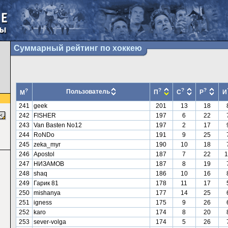
Суммарный рейтинг по хоккею
?
?
?
?
Пользователь
П
С
Р
И
М
241
geek
201
13
18
242
FISHER
197
6
22
243
Van Basten No12
197
2
17
244
RoNDo
191
9
25
245
zeka_myr
190
10
18
246
Apostol
187
7
22
1
247
НИЗАМОВ
187
8
19
248
shaq
186
10
16
249
Гарик 81
178
11
17
250
mishanya
177
14
25
251
igness
175
9
26
252
karo
174
8
20
253
sever-volga
174
5
26