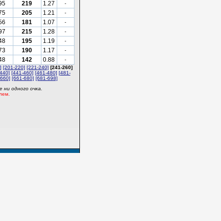
95
219
1.27
-
75
205
1.21
-
56
181
1.07
-
97
215
1.28
-
48
195
1.19
-
73
190
1.17
-
48
142
0.88
-
]
[201-220]
[221-240]
[241-260]
440]
[441-460]
[461-480]
[481-
-660]
[661-680]
[681-698]
 ни одного очка.
лем.