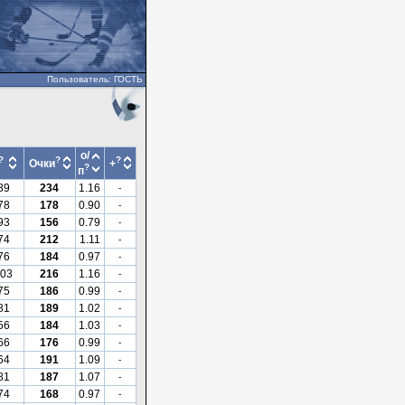
Пользователь: ГОСТЬ
о/
?
?
?
Очки
+
?
п
89
234
1.16
-
78
178
0.90
-
93
156
0.79
-
74
212
1.11
-
76
184
0.97
-
03
216
1.16
-
75
186
0.99
-
81
189
1.02
-
56
184
1.03
-
66
176
0.99
-
64
191
1.09
-
81
187
1.07
-
74
168
0.97
-