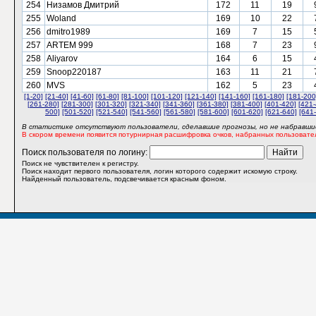
254
Низамов Дмитрий
172
11
19
255
Woland
169
10
22
256
dmitro1989
169
7
15
257
ARTEM 999
168
7
23
258
Aliyarov
164
6
15
259
Snoop220187
163
11
21
260
MVS
162
5
23
[1-20]
[21-40]
[41-60]
[61-80]
[81-100]
[101-120]
[121-140]
[141-160]
[161-180]
[181-200
[261-280]
[281-300]
[301-320]
[321-340]
[341-360]
[361-380]
[381-400]
[401-420]
[421-
500]
[501-520]
[521-540]
[541-560]
[561-580]
[581-600]
[601-620]
[621-640]
[641
В статистике отсутствуют пользователи, сделавшие прогнозы, но не набравшие
В скором времени появится потурнирная расшифровка очков, набранных пользовате
Поиск пользователя по логину:
Поиск не чувствителен к регистру.
Поиск находит первого пользователя, логин которого содержит искомую строку.
Найденный пользователь, подсвечивается красным фоном.