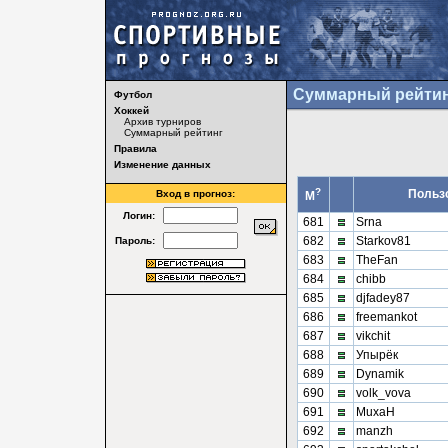
Суммарный рейтин
Футбол
Хоккей
Архив турниров
Суммарный рейтинг
Правила
Изменение данных
?
Польз
Вход в прогноз:
М
Логин:
681
Srna
682
Starkov81
Пароль:
683
TheFan
684
chibb
685
djfadey87
686
freemankot
687
vikchit
688
Упырёк
689
Dynamik
690
volk_vova
691
MuxaH
692
manzh