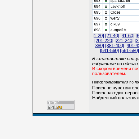
693
spartakchel
694
Levkhoff
695
Close
696
werty
697
dik89
698
андрейМ
[1-20]
[21-40]
[41-60]
[
[201-220]
[221-240]
[2
380]
[381-400]
[401-4
[541-560]
[561-580]
В статистике отсут
набравшие ни одного 
В скором времени по
пользователем.
Поиск пользователя по ло
Поиск не чувствителе
Поиск находит первог
Найденный пользоват