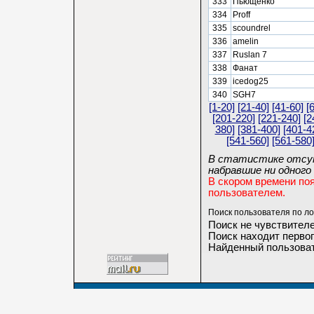
333
Пьющенко
334
Proff
335
scoundrel
336
amelin
337
Ruslan 7
338
Фанат
339
icedog25
340
SGH7
[1-20]
[21-40]
[41-60]
[
[201-220]
[221-240]
[2
380]
[381-400]
[401-4
[541-560]
[561-580
В статистике отсут
набравшие ни одного 
В скором времени по
пользователем.
Поиск пользователя по ло
Поиск не чувствителе
Поиск находит первог
Найденный пользоват