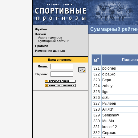
Суммарный рейтин
Футбол
Хоккей
Архив турниров
Суммарный рейтинг
Правила
Изменение данных
?
Пользов
Вход в прогноз:
М
Логин:
321
polones
322
о рабко
Пароль:
323
Бера
324
zabey
325
figo
326
diZel
327
Рылеев
328
АНЖИ
329
Semshow
330
Mu-Mu
331
krecer12
332
Сержик