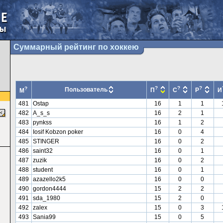
Суммарный рейтинг по хоккею
?
?
?
?
Пользователь
П
С
Р
И
М
481
Ostap
16
1
1
482
A_s_s
16
2
1
483
pynkss
16
1
2
484
Iosif Kobzon poker
16
0
4
485
STINGER
16
0
2
486
saint32
16
0
1
487
zuzik
16
0
2
488
student
16
0
1
489
azazello2k5
16
0
0
490
gordon4444
15
2
2
491
sda_1980
15
2
0
492
zalex
15
0
3
493
Sania99
15
0
5