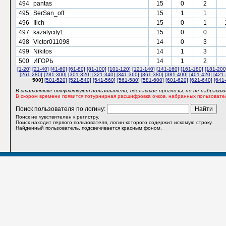
494
pantas
15
0
2
495
SerSan_off
15
1
1
496
Ilich
15
0
1
497
kazalycity1
15
0
0
498
Victor011098
14
0
3
499
Nikitos
14
1
3
500
ИГОРЬ
14
1
2
[1-20]
[21-40]
[41-60]
[61-80]
[81-100]
[101-120]
[121-140]
[141-160]
[161-180]
[181-200
[261-280]
[281-300]
[301-320]
[321-340]
[341-360]
[361-380]
[381-400]
[401-420]
[421-
500]
[501-520]
[521-540]
[541-560]
[561-580]
[581-600]
[601-620]
[621-640]
[641
В статистике отсутствуют пользователи, сделавшие прогнозы, но не набравшие
В скором времени появится потурнирная расшифровка очков, набранных пользовате
Поиск пользователя по логину:
Поиск не чувствителен к регистру.
Поиск находит первого пользователя, логин которого содержит искомую строку.
Найденный пользователь, подсвечивается красным фоном.