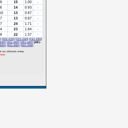
9
15
1.00
-
6
14
0.93
-
10
13
0.87
-
7
13
0.87
-
7
24
1.71
-
4
23
1.64
-
9
22
1.57
-
]
[201-220]
[221-240]
[241-260]
440]
[441-460]
[461-480]
[481-
-660]
[661-680]
[681-698]
 ни одного очка.
лем.