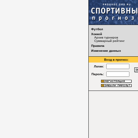
Футбол
Хоккей
Архив турниров
Суммарный рейтинг
Правила
Изменение данных
Вход в прогноз:
Логин:
Пароль: