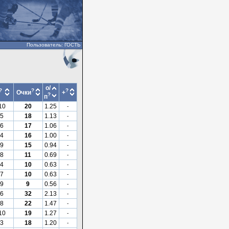
Пользователь: ГОСТЬ
о/
?
?
?
Очки
+
?
п
10
20
1.25
-
5
18
1.13
-
6
17
1.06
-
4
16
1.00
-
9
15
0.94
-
8
11
0.69
-
4
10
0.63
-
7
10
0.63
-
9
9
0.56
-
6
32
2.13
-
8
22
1.47
-
10
19
1.27
-
3
18
1.20
-