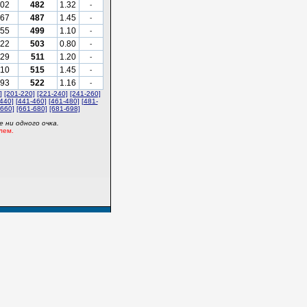
02
482
1.32
-
67
487
1.45
-
55
499
1.10
-
22
503
0.80
-
29
511
1.20
-
110
515
1.45
-
93
522
1.16
-
]
[201-220]
[221-240]
[241-260]
440]
[441-460]
[461-480]
[481-
-660]
[661-680]
[681-698]
 ни одного очка.
лем.