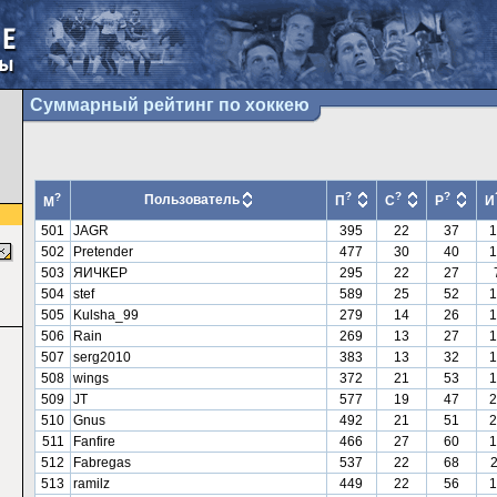
Суммарный рейтинг по хоккею
?
?
?
?
Пользователь
П
С
Р
И
М
501
JAGR
395
22
37
1
502
Pretender
477
30
40
1
503
ЯИЧКЕР
295
22
27
504
stef
589
25
52
1
505
Kulsha_99
279
14
26
1
506
Rain
269
13
27
1
507
serg2010
383
13
32
1
508
wings
372
21
53
1
509
JT
577
19
47
2
510
Gnus
492
21
51
2
511
Fanfire
466
27
60
1
512
Fabregas
537
22
68
513
ramilz
449
22
56
1