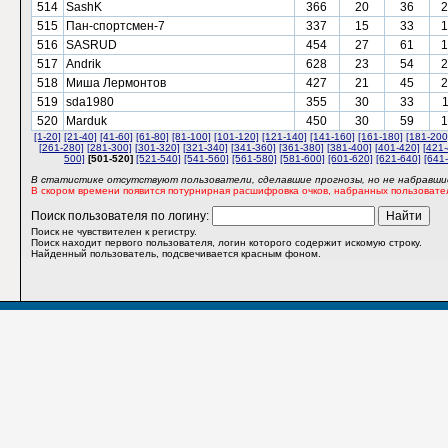
514
SashK
366
20
36
2
515
Пан-спортсмен-7
337
15
33
1
516
SASRUD
454
27
61
1
517
Andrik
628
23
54
2
518
Миша Лермонтов
427
21
45
2
519
sda1980
355
30
33
520
Marduk
450
30
59
1
[1-20]
[21-40]
[41-60]
[61-80]
[81-100]
[101-120]
[121-140]
[141-160]
[161-180]
[181-200
[261-280]
[281-300]
[301-320]
[321-340]
[341-360]
[361-380]
[381-400]
[401-420]
[421-
500]
[501-520]
[521-540]
[541-560]
[561-580]
[581-600]
[601-620]
[621-640]
[641
В статистике отсутствуют пользователи, сделавшие прогнозы, но не набравшие
В скором времени появится потурнирная расшифровка очков, набранных пользовате
Поиск пользователя по логину:
Поиск не чувствителен к регистру.
Поиск находит первого пользователя, логин которого содержит искомую строку.
Найденный пользователь, подсвечивается красным фоном.