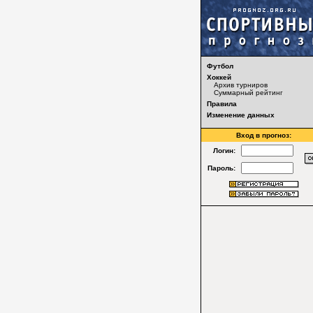
Футбол
Хоккей
Архив турниров
Суммарный рейтинг
Правила
Изменение данных
Вход в прогноз:
Логин:
Пароль: