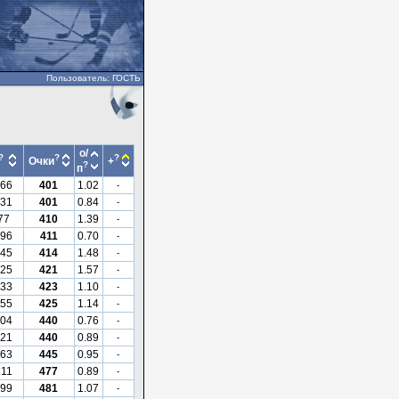
Пользователь: ГОСТЬ
о/
?
?
?
Очки
+
?
п
66
401
1.02
-
31
401
0.84
-
77
410
1.39
-
96
411
0.70
-
45
414
1.48
-
25
421
1.57
-
33
423
1.10
-
55
425
1.14
-
04
440
0.76
-
21
440
0.89
-
63
445
0.95
-
211
477
0.89
-
99
481
1.07
-