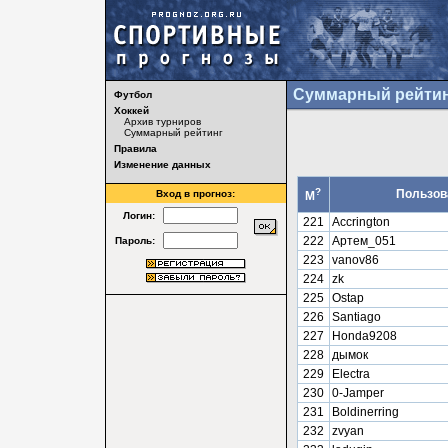
Суммарный рейтин
Футбол
Хоккей
Архив турниров
Суммарный рейтинг
Правила
Изменение данных
?
Пользов
Вход в прогноз:
М
Логин:
221
Accrington
222
Артем_051
Пароль:
223
vanov86
224
zk
225
Ostap
226
Santiago
227
Honda9208
228
дымок
229
Electra
230
0-Jamper
231
Boldinerring
232
zvyan