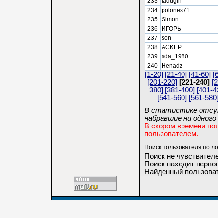
233
ladugin
234
polones71
235
Simon
236
ИГОРЬ
237
son
238
ACKEP
239
sda_1980
240
Henadz
[1-20]
[21-40]
[41-60]
[
[201-220]
[221-240]
[
380]
[381-400]
[401-4
[541-560]
[561-580
В статистике отсут
набравшие ни одного 
В скором времени по
пользователем.
Поиск пользователя по ло
Поиск не чувствителе
Поиск находит первог
Найденный пользоват