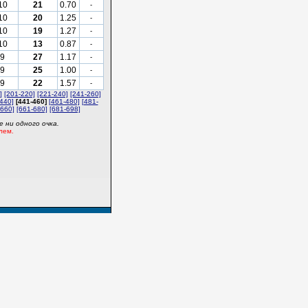
10
21
0.70
-
10
20
1.25
-
10
19
1.27
-
10
13
0.87
-
9
27
1.17
-
9
25
1.00
-
9
22
1.57
-
]
[201-220]
[221-240]
[241-260]
440]
[441-460]
[461-480]
[481-
-660]
[661-680]
[681-698]
 ни одного очка.
лем.