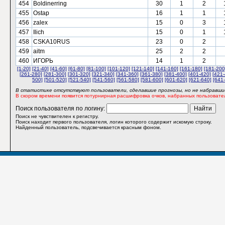
454
Boldinerring
30
1
2
455
Ostap
16
1
1
456
zalex
15
0
3
457
Ilich
15
0
1
458
CSKA10RUS
23
0
2
459
aitm
25
2
2
460
ИГОРЬ
14
1
2
[1-20]
[21-40]
[41-60]
[61-80]
[81-100]
[101-120]
[121-140]
[141-160]
[161-180]
[181-200
[261-280]
[281-300]
[301-320]
[321-340]
[341-360]
[361-380]
[381-400]
[401-420]
[421-
500]
[501-520]
[521-540]
[541-560]
[561-580]
[581-600]
[601-620]
[621-640]
[641
В статистике отсутствуют пользователи, сделавшие прогнозы, но не набравшие
В скором времени появится потурнирная расшифровка очков, набранных пользовате
Поиск пользователя по логину:
Поиск не чувствителен к регистру.
Поиск находит первого пользователя, логин которого содержит искомую строку.
Найденный пользователь, подсвечивается красным фоном.