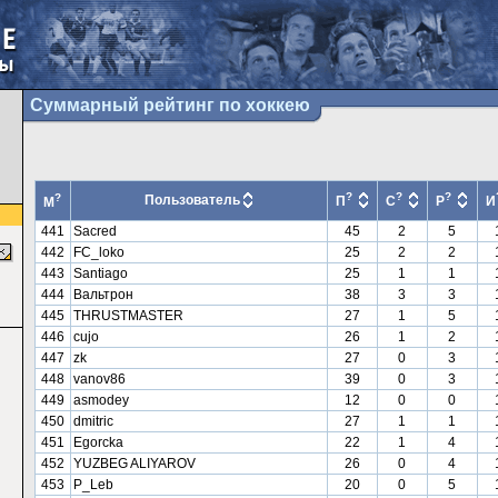
Суммарный рейтинг по хоккею
?
?
?
?
Пользователь
П
С
Р
И
М
441
Sacred
45
2
5
442
FC_loko
25
2
2
443
Santiago
25
1
1
444
Вальтрон
38
3
3
445
THRUSTMASTER
27
1
5
446
cujo
26
1
2
447
zk
27
0
3
448
vanov86
39
0
3
449
asmodey
12
0
0
450
dmitric
27
1
1
451
Egorcka
22
1
4
452
YUZBEG ALIYAROV
26
0
4
453
P_Leb
20
0
5