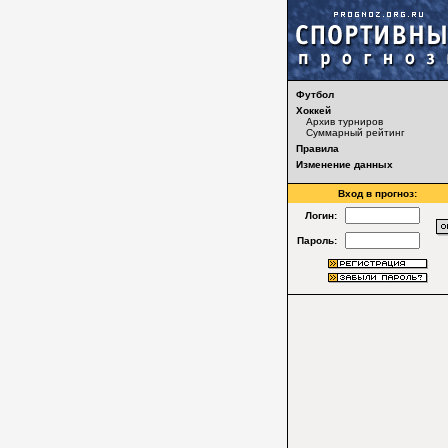
Футбол
Хоккей
Архив турниров
Суммарный рейтинг
Правила
Изменение данных
Вход в прогноз:
Логин:
Пароль: