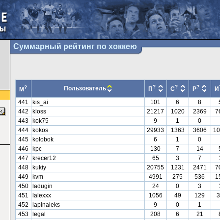
Суммарный рейтинг по хоккею
?
?
?
?
Пользователь
П
С
Р
И
М
441
kis_ai
101
6
8
442
kloss
21217
1020
2369
7
443
kok75
9
1
0
444
kokos
29933
1363
3606
10
445
kolobok
6
1
0
446
kpc
130
7
14
447
krecer12
65
3
7
448
kukiy
20755
1231
2471
7
449
kvm
4991
275
536
1
450
ladugin
24
0
3
451
lalexxx
1056
49
129
3
452
lapinaleks
9
0
1
453
legal
208
6
21