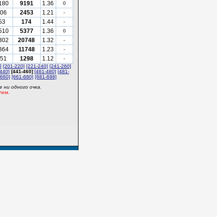
180
9191
1.36
0
06
2453
1.21
-
53
174
1.44
-
510
5377
1.36
0
302
20748
1.32
-
364
11748
1.23
-
51
1298
1.12
-
]
[201-220]
[221-240]
[241-260]
440]
[441-460]
[461-480]
[481-
-660]
[661-680]
[681-698]
 ни одного очка.
лем.