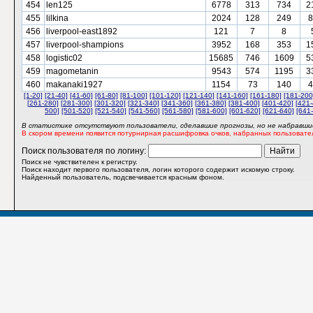
454
len125
6778
313
734
2
455
lilkina
2024
128
249
8
456
liverpool-east1892
121
7
8
457
liverpool-shampions
3952
168
353
1
458
logistic02
15685
746
1609
5
459
magometanin
9543
574
1195
3
460
makanaki1927
1154
73
140
4
[1-20]
[21-40]
[41-60]
[61-80]
[81-100]
[101-120]
[121-140]
[141-160]
[161-180]
[181-200
[261-280]
[281-300]
[301-320]
[321-340]
[341-360]
[361-380]
[381-400]
[401-420]
[421-
500]
[501-520]
[521-540]
[541-560]
[561-580]
[581-600]
[601-620]
[621-640]
[641
В статистике отсутствуют пользователи, сделавшие прогнозы, но не набравшие
В скором времени появится потурнирная расшифровка очков, набранных пользовате
Поиск пользователя по логину:
Поиск не чувствителен к регистру.
Поиск находит первого пользователя, логин которого содержит искомую строку.
Найденный пользователь, подсвечивается красным фоном.