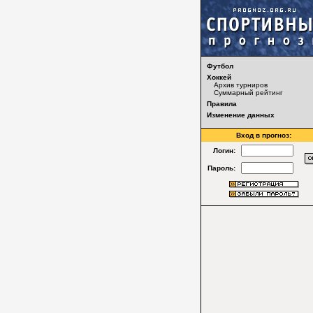
Футбол
Хоккей
Архив турниров
Суммарный рейтинг
Правила
Изменение данных
Вход в прогноз:
Логин:
Пароль: