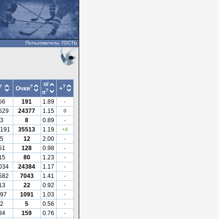
Пользователь: ГОСТЬ
о/
?
?
?
Очки
+
?
п
56
191
1.89
-
629
24377
1.15
0
3
8
0.89
-
191
35513
1.19
+4
5
12
2.00
-
51
128
0.98
-
15
80
1.23
-
034
24384
1.17
-
582
7043
1.41
-
13
22
0.92
-
97
1091
1.03
-
2
5
0.56
-
84
159
0.76
-