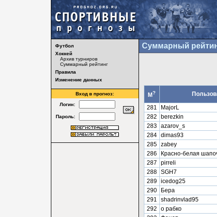
Суммарный рейтин
Футбол
Хоккей
Архив турниров
Суммарный рейтинг
Правила
Изменение данных
?
Пользов
Вход в прогноз:
М
Логин:
281
MajorL
282
berezkin
Пароль:
283
azarov_s
284
dimas93
285
zabey
286
Красно-белая шапо
287
pirreli
288
SGH7
289
icedog25
290
Бера
291
shadrinvlad95
292
о рабко