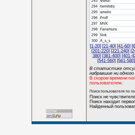
293
Фанат
294
hemilstry
295
amelin
296
Proff
297
MVK
298
Fanamura
299
Nok
300
A_s_s
[1-20]
[21-40]
[41-60]
[
[201-220]
[221-240]
[2
380]
[381-400]
[401-4
[541-560]
[561-580
В статистике отсут
набравшие ни одного 
В скором времени по
пользователем.
Поиск пользователя по ло
Поиск не чувствителе
Поиск находит первог
Найденный пользоват