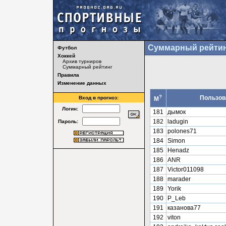
Суммарный рейтин
Футбол
Хоккей
Архив турниров
Суммарный рейтинг
Правила
Изменение данных
?
Пользов
Вход в прогноз:
М
Логин:
181
дымок
182
ladugin
Пароль:
183
polones71
184
Simon
185
Henadz
186
ANR
187
Victor011098
188
marader
189
Yorik
190
P_Leb
191
казанова77
192
viton