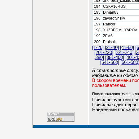
193
andreika_kaktus cool
194
CSKA10RUS
195
Diman83
196
zavorotynsky
197
Rancor
198
YUZBEG ALIYAROV
199
ZEVS
200
Protsuk
[1-20]
[21-40]
[41-60]
[
[201-220]
[221-240]
[2
380]
[381-400]
[401-4
[541-560]
[561-580
В статистике отсут
набравшие ни одного 
В скором времени по
пользователем.
Поиск пользователя по ло
Поиск не чувствителе
Поиск находит первог
Найденный пользоват