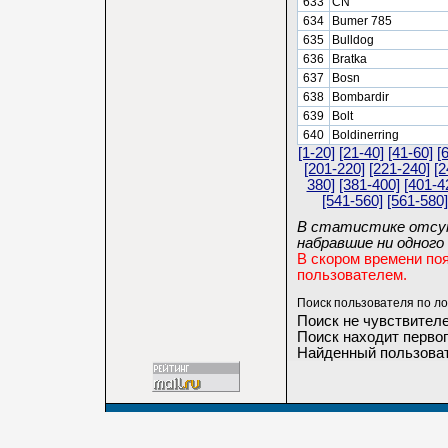
633
CN
634
Bumer 785
635
Bulldog
636
Bratka
637
Bosn
638
Bombardir
639
Bolt
640
Boldinerring
[1-20]
[21-40]
[41-60]
[
[201-220]
[221-240]
[2
380]
[381-400]
[401-4
[541-560]
[561-580]
В статистике отсут
набравшие ни одного 
В скором времени по
пользователем.
Поиск пользователя по ло
Поиск не чувствителе
Поиск находит первог
Найденный пользоват