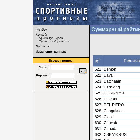
Суммарный рейтин
Футбол
Хоккей
Архив турниров
Суммарный рейтинг
Правила
Изменение данных
?
Пользов
Вход в прогноз:
М
Логин:
621
Demon
622
Daya
Пароль:
623
Datchanin
624
Darkwing
625
DOSIRMAN
626
DGJON
627
DEL PIERO
628
Coagulator
629
Close
630
Chuvak
631
Canada
632
CSKA10RUS