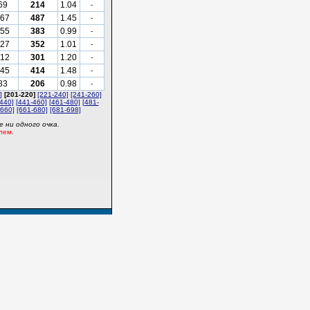
69
214
1.04
-
67
487
1.45
-
55
383
0.99
-
27
352
1.01
-
112
301
1.20
-
45
414
1.48
-
83
206
0.98
-
]
[201-220]
[221-240]
[241-260]
440]
[441-460]
[461-480]
[481-
-660]
[661-680]
[681-698]
 ни одного очка.
лем.