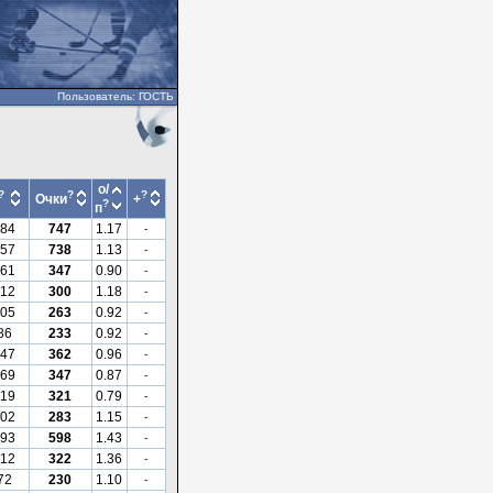
Пользователь: ГОСТЬ
о/
?
?
?
Очки
+
?
п
84
747
1.17
-
57
738
1.13
-
61
347
0.90
-
112
300
1.18
-
05
263
0.92
-
86
233
0.92
-
47
362
0.96
-
69
347
0.87
-
119
321
0.79
-
02
283
1.15
-
93
598
1.43
-
112
322
1.36
-
72
230
1.10
-