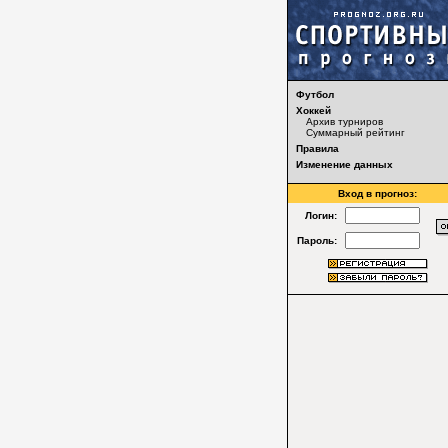
Футбол
Хоккей
Архив турниров
Суммарный рейтинг
Правила
Изменение данных
Вход в прогноз:
Логин:
Пароль: