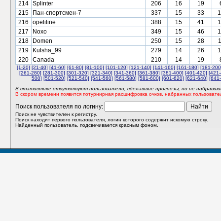
214
Splinter
206
16
19
215
Пан-спортсмен-7
337
15
33
1
216
opeliline
388
15
41
1
217
Noxo
349
15
46
1
218
Domen
250
15
28
219
Kulsha_99
279
14
26
1
220
Canada
210
14
19
[1-20]
[21-40]
[41-60]
[61-80]
[81-100]
[101-120]
[121-140]
[141-160]
[161-180]
[181-200
[261-280]
[281-300]
[301-320]
[321-340]
[341-360]
[361-380]
[381-400]
[401-420]
[421-
500]
[501-520]
[521-540]
[541-560]
[561-580]
[581-600]
[601-620]
[621-640]
[641
В статистике отсутствуют пользователи, сделавшие прогнозы, но не набравшие
В скором времени появится потурнирная расшифровка очков, набранных пользовате
Поиск пользователя по логину:
Поиск не чувствителен к регистру.
Поиск находит первого пользователя, логин которого содержит искомую строку.
Найденный пользователь, подсвечивается красным фоном.