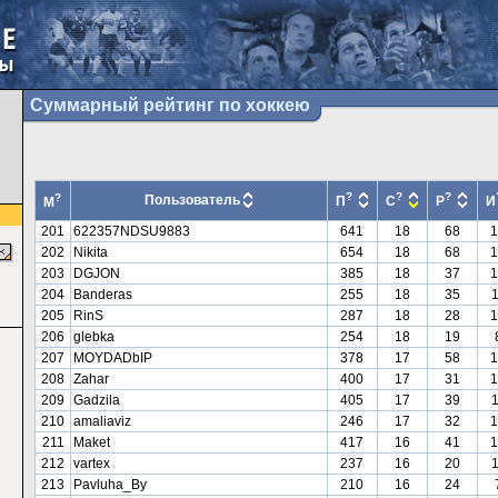
Суммарный рейтинг по хоккею
?
?
?
?
Пользователь
П
С
Р
И
М
201
622357NDSU9883
641
18
68
1
202
Nikita
654
18
68
1
203
DGJON
385
18
37
1
204
Banderas
255
18
35
205
RinS
287
18
28
1
206
glebka
254
18
19
207
MOYDADbIP
378
17
58
1
208
Zahar
400
17
31
1
209
Gadzila
405
17
39
210
amaliaviz
246
17
32
1
211
Maket
417
16
41
1
212
vartex
237
16
20
213
Pavluha_By
210
16
24