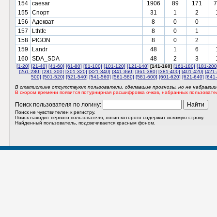
154
caesar
1906
89
171
7
155
Спорт
31
1
2
156
Адекват
8
0
0
157
Lthtfc
8
0
1
158
PIGON
8
0
2
159
Landr
48
1
6
160
SDA_SDA
48
2
3
[1-20]
[21-40]
[41-60]
[61-80]
[81-100]
[101-120]
[121-140]
[141-160]
[161-180]
[181-200
[261-280]
[281-300]
[301-320]
[321-340]
[341-360]
[361-380]
[381-400]
[401-420]
[421-
500]
[501-520]
[521-540]
[541-560]
[561-580]
[581-600]
[601-620]
[621-640]
[641
В статистике отсутствуют пользователи, сделавшие прогнозы, но не набравшие
В скором времени появится потурнирная расшифровка очков, набранных пользовате
Поиск пользователя по логину:
Поиск не чувствителен к регистру.
Поиск находит первого пользователя, логин которого содержит искомую строку.
Найденный пользователь, подсвечивается красным фоном.