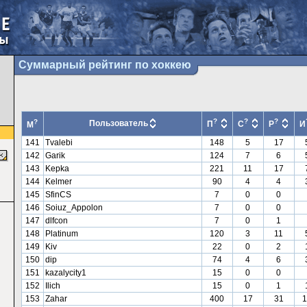
Суммарный рейтинг по хоккею
?
?
?
?
Пользователь
П
С
Р
И
М
141
Tvalebi
148
5
17
142
Garik
124
7
6
143
Kepka
221
11
17
144
Kelmer
90
4
4
145
SfinCS
7
0
0
146
Soiuz_Appolon
7
0
0
147
dlfcon
7
0
1
148
Platinum
120
3
11
149
Kiv
22
0
2
150
dip
74
4
6
151
kazalycity1
15
0
0
152
Ilich
15
0
1
153
Zahar
400
17
31
1