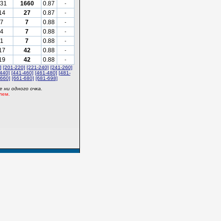
31
1660
0.87
-
14
27
0.87
-
7
7
0.88
-
4
7
0.88
-
1
7
0.88
-
17
42
0.88
-
19
42
0.88
-
]
[201-220]
[221-240]
[241-260]
440]
[441-460]
[461-480]
[481-
-660]
[661-680]
[681-698]
 ни одного очка.
лем.