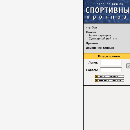
Футбол
Хоккей
Архив турниров
Суммарный рейтинг
Правила
Изменение данных
Вход в прогноз:
Логин:
Пароль: