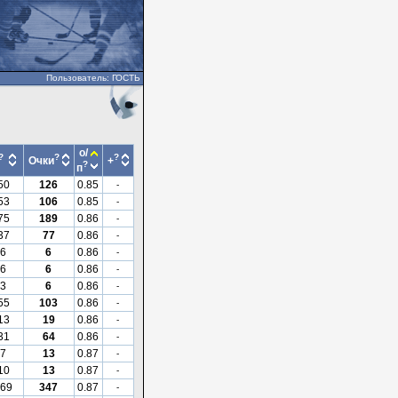
Пользователь: ГОСТЬ
о/
?
?
?
Очки
+
?
п
50
126
0.85
-
53
106
0.85
-
75
189
0.86
-
37
77
0.86
-
6
6
0.86
-
6
6
0.86
-
3
6
0.86
-
55
103
0.86
-
13
19
0.86
-
31
64
0.86
-
7
13
0.87
-
10
13
0.87
-
69
347
0.87
-