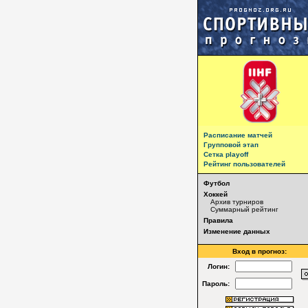
Расписание матчей
Групповой этап
Сетка playoff
Рейтинг пользователей
Футбол
Хоккей
Архив турниров
Суммарный рейтинг
Правила
Изменение данных
Вход в прогноз:
Логин:
Пароль: