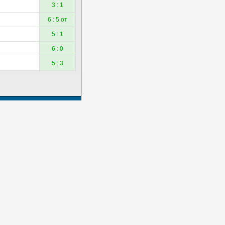
3 : 1
6 : 5 от
5 : 1
6 : 0
5 : 3