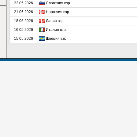
22.05.2026
Словения взр.
21.05.2026
Норвегия взр.
18.05.2026
Дания взр.
16.05.2026
Италия взр.
15.05.2026
Швеция взр.