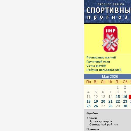
Расписание матчей
Групповой этап
Сетка playoff
Рейтинг пользователей
Май 2026
Пн
Вт
Ср
Чт
Пт
Сб
1
2
4
5
6
7
8
9
11
12
13
14
15
16
18
19
20
21
22
23
25
26
27
28
29
30
Футбол
Хоккей
Архив турниров
Суммарный рейтинг
Правила