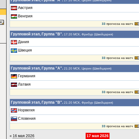
Групповой этап, Группа "A".
17:20 МСК, Цюрих (Швейцария)
Австрия
Венгрия
33
прогноза на матч
Групповой этап, Группа "B".
17:20 МСК, Фрибур (Швейцария)
Дания
Швеция
33
прогноза на матч
Групповой этап, Группа "A".
21:20 МСК, Цюрих (Швейцария)
Германия
Латвия
33
прогноза на матч
Групповой этап, Группа "B".
21:20 МСК, Фрибур (Швейцария)
Норвегия
Словения
33
прогноза на матч
«
16 мая 2026
17 мая 2026