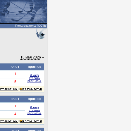
Пользователь: ГОСТЬ
18 мая 2026
»
счет
прогноз
1
Я хочу
ставить
прогнозы!
5
счет
прогноз
1
Я хочу
ставить
прогнозы!
4