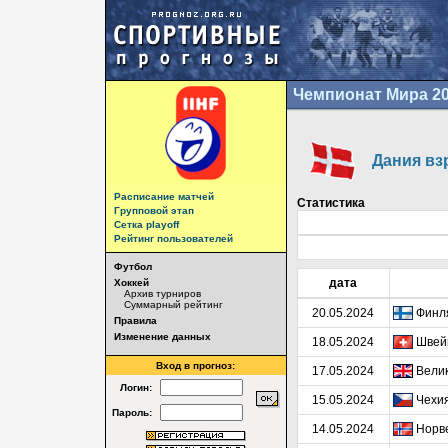
Чемпионат Мира 2
Дания взр
Расписание матчей
Статистика
Групповой этап
Сетка playoff
Рейтинг пользователей
Футбол
дата
Хоккей
Архив турниров
Суммарный рейтинг
20.05.2024
Финля
Правила
Изменение данных
18.05.2024
Швейц
Вход в прогноз:
17.05.2024
Велик
Логин:
15.05.2024
Чехия
Пароль:
14.05.2024
Норве